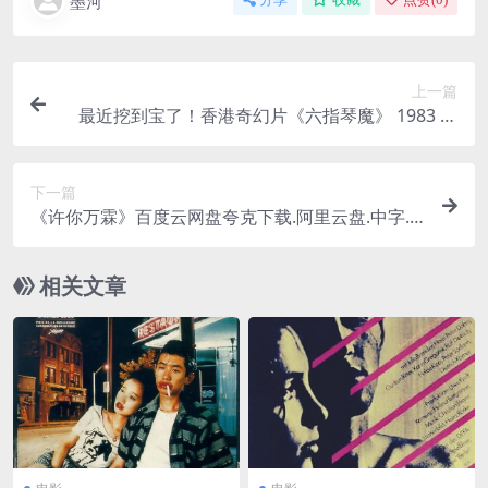
墨河
上一篇
最近挖到宝了！香港奇幻片《六指琴魔》 1983 中
文字幕 未删减 限时转存
下一篇
《许你万霖》百度云网盘夸克下载.阿里云盘.中字.(2
026)
相关文章