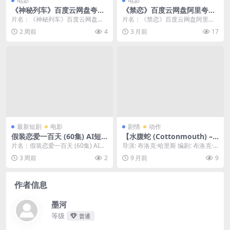
电影
电影
《神秘列车》百度云网盘夸克
《禁恋》百度云网盘阿里夸克
下载.阿里云盘.中字.(1989)
下载[MP4/mkv]中字（199
片名：《神秘列车》百度云网盘夸
片名：《禁恋》百度云网盘阿里夸
0）
克下载.阿里云盘.中字.(1989) 分
克下载[MP4/mkv]中字（1990） 分
2 周前
4
3 月前
17
类：电影 ...
类：电...
最新短剧
电影
剧情
动作
假装恋爱一百天 (60集) AI短
【水腹蛇 (Cottonmouth) – 2
剧 | 短剧
025 – 惊悚 – 夸克网盘/百度网
片名：假装恋爱一百天 (60集) AI短
导演: 布洛克·哈里斯 编剧: 布洛克·
盘免费下载】🐍影片背景设定
剧 | 短剧 分类：电影 年份：2026...
哈里斯 / Jared Bonner 资...
3 周前
2
9 月前
9
于1895年，讲述了在俄克拉荷
马边境地区，朋友艾德和弗兰
克因争夺一位即将继承一家著
作者信息
名酒吧的女子而反目成仇的故
事🐍｜ [US]
墨河
等级
普通