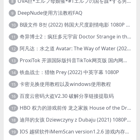
OVA巨*エルフ母娘催*#1エルフの国を蹂*する男。汚された女王と姫
8
DeepNude使用方法教程FAQ
9
B级文件 B컷 (2022) 韩国大尺度剧情电影 1080P 中字
10
奇异博士2：疯狂多元宇宙 Doctor Strange in the Multiverse of Madness (2022) 高清版1080p
11
阿凡达：水之道 Avatar: The Way of Water (2022) 1080p 2k 4k 中文字幕
12
ProxiTok 开源国际版抖音TikTok网页版 国内网络直连
13
铁血战士：猎物 Prey (2022) 中英字幕 1080P
14
卡密兑换使用教程以及windows使用教程
15
百度云密码大盗V2.30 破解分享链接提取码
16
HBO 权力的游戏前传 龙之家族 House of the Dragon (2022) 中字 1080P 更新4集
17
迪拜的女孩 Dziewczyny z Dubaju (2021) 1080P 中字
18
IOS 越狱软件iMemScan version1.2.6 游戏内存修改器
19