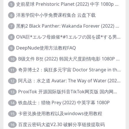
史前星球 Prehistoric Planet (2022) 中字 1080p 高清 阿里云盘 2022.5.27已更新全集
5
洋葱学院中小学免费课程集合 云盘下载
6
黑豹2 Black Panther: Wakanda Forever (2022) 高清版
7
OVA巨*エルフ母娘催*#1エルフの国を蹂*する男。汚された女王と姫
8
DeepNude使用方法教程FAQ
9
B级文件 B컷 (2022) 韩国大尺度剧情电影 1080P 中字
10
奇异博士2：疯狂多元宇宙 Doctor Strange in the Multiverse of Madness (2022) 高清版1080p
11
阿凡达：水之道 Avatar: The Way of Water (2022) 1080p 2k 4k 中文字幕
12
ProxiTok 开源国际版抖音TikTok网页版 国内网络直连
13
铁血战士：猎物 Prey (2022) 中英字幕 1080P
14
卡密兑换使用教程以及windows使用教程
15
百度云密码大盗V2.30 破解分享链接提取码
16