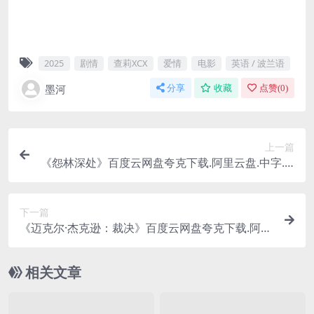
2025
剧情
查莉XCX
爱情
电影
英语 / 波兰语
墨河
分享
收藏
点赞(
0
)
上一篇
《怨林深处》百度云网盘夸克下载.阿里云盘.中字.(2
026)
下一篇
《迈克尔·杰克逊：裁决》百度云网盘夸克下载.阿里
云盘.中字.(2026)
相关文章