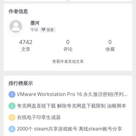
女，决定与恶魔签订契约，向
整个王国展开一场酣畅淋漓的
作者信息
复仇！🇯🇵｜
墨河
等级
普通
4742
0
0
文章
评论
收藏
查看作者其他文章
排行榜展示
VMware Workstation Pro 16 永久激活密钥(序列号)
1
夸克网盘直链下载 解除夸克网盘下载限制 油猴脚本
2
在线电子印章生成器
3
2000个 steam共享游戏账号 离线steam账号分享
4