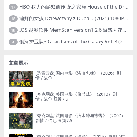
HBO 权力的游戏前传 龙之家族 House of the Dragon (2022) 中字 1080P 更新4集
17
迪拜的女孩 Dziewczyny z Dubaju (2021) 1080P 中字
18
IOS 越狱软件iMemScan version1.2.6 游戏内存修改器
19
银河护卫队3 Guardians of the Galaxy Vol. 3 (2023)4K高清资源1080p只分享精品
20
文章展示
[迅雷云盘]国内电影《浴血忠魂》（2026）剧
情 / 战争
[夸克网盘]美国电影《偷书贼》（2013）剧
情 / 战争 豆瓣7.9
[夸克网盘]法国电影《潜水钟与蝴蝶》（2007）
剧情 / 传记 豆瓣7.9
[夸克网盘]法国电影《洗净》（2025）喜剧 / 惊