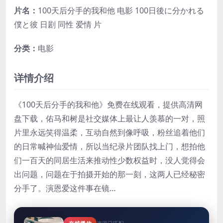
片名：
100天后分手的我和他 电影 100日後に分かれる
僕と彼 日剧 同性 爱情 片
分类：
电影
详情介绍
《100天后分手的我和他》免费在线观看，提供高清网
盘下载，佑马和树是社交媒体上最让人羡慕的一对，照
片里永远笑得温柔，互动自然到像呼吸，粉丝追着他们
的日常喊神仙爱情，所以当纪录片团队找上门，想拍他
们一百天的同居生活来推动性少数权益时，没人觉得会
出问题，问题在于拍摄开始的那一刻，这两人已经秘密
分手了。演恩爱这件事在镜…