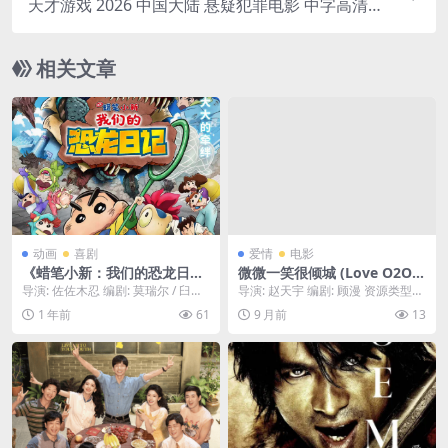
天才游戏 2026 中国大陆 悬疑犯罪电影 中字高清在
线观看
相关文章
动画
喜剧
爱情
电影
《蜡笔小新：我们的恐龙日
微微一笑很倾城 (Love O2O)
记》百度云网盘夸克下载.阿里
– 2016 – 爱情/奇幻 – 1080P
导演: 佐佐木忍 编剧: 莫瑞尔 / 臼井
导演: 赵天宇 编剧: 顾漫 资源类型：
云盘.中字.(2024)
高清完整版 – 夸克网盘/迅雷
仪人 资源下载：蜡笔小新：我们的
微微一笑很倾城百度云盘,百度网盘,
1 年前
61
9 月前
13
网盘免费下载
恐龙日...
ed2...