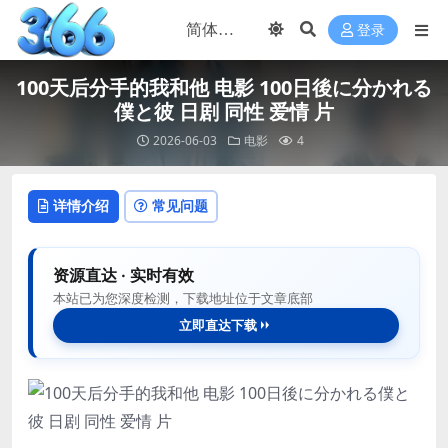
登录
100天后分手的我和他 电影 100日後に分かれる
僕と彼 日剧 同性 爱情 片
2026-06-03
电影
4
详情介绍
常见问题
资源直达 · 实时有效
本站已为您深度检测，下载地址位于文章底部
立即直达下载