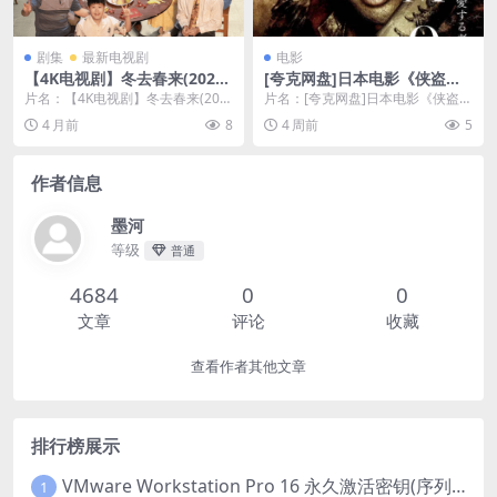
剧集
最新电视剧
电影
【4K电视剧】冬去春来(2026)
[夸克网盘]日本电影《侠盗石
更新22集 4K 【白宇 / 章若
川》（2009）剧情 / 动作 豆
片名：【4K电视剧】冬去春来(202
片名：[夸克网盘]日本电影《侠盗石
楠】
瓣6.8
6)更新22集 4K 【白宇 / 章若楠】 ...
川》（2009）剧情 / 动作 豆瓣6.8
4 月前
8
4 周前
5
分...
作者信息
墨河
等级
普通
4684
0
0
文章
评论
收藏
查看作者其他文章
排行榜展示
VMware Workstation Pro 16 永久激活密钥(序列号)
1