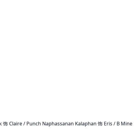
 饰 Claire / Punch Naphassanan Kalaphan 饰 Eris / B Mine