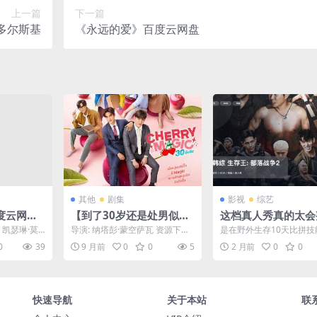
上一篇
下一篇
多尔斯基
《永远的爱》百度云网盘
其他
剧集
影视
综艺
度云网盘
【到了30岁还是处男似乎
这档真人秀真的太会
.中字.
会变成魔法师 (Cherry M
了！《韩综 生存王:
/ 凯瑟琳·莫
导演: 纳塔彭·蒙空萨瓦 资源下
是在野外生存10天比拼技
agic) – 2023 – 爱情/喜
战争2》 2026 108
 恩达·罗曼
载：到了30岁还是处男，似乎会
能、精神力、战略战术的
0
39
9 月前
0
0
5
2 月前
0
0
变成魔法师(泰国版...
真人秀。第二季有金钟国..
剧/奇幻 – 夸克网盘/百度
字幕 未删减 限时转
网盘免费下载】🪄泰国翻
拍版，讲述了平凡上班族
安达到了30岁仍是处男，
快速导航
关于本站
联
意外获得了“读取人心”的