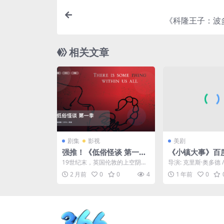
《科隆王子：波
相关文章
剧集
影视
美剧
强推！《低俗怪谈 第一
《小镇大事》百
季》 2014 未删减 限时转
夸克下载.阿里云盘
19世纪末，英国伦敦的上空阴云
导演: 克里斯·奥多德 
存
(2025)
密布。探险家马尔科姆·穆雷爵士
斯海德 / 迈克·艾亨 /
2 月前
0
0
4
1 年前
0
（提摩西·道尔顿 T...
又...