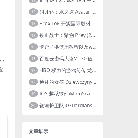
11
阿凡达：水之道 Avatar: The Way of Water (2022) 1080p 2k 4k 中文字幕
12
ProxiTok 开源国际版抖音TikTok网页版 国内网络直连
13
铁血战士：猎物 Prey (2022) 中英字幕 1080P
14
卡密兑换使用教程以及windows使用教程
15
百度云密码大盗V2.30 破解分享链接提取码
16
小
愈
HBO 权力的游戏前传 龙之家族 House of the Dragon (2022) 中字 1080P 更新4集
17
迪拜的女孩 Dziewczyny z Dubaju (2021) 1080P 中字
18
IOS 越狱软件iMemScan version1.2.6 游戏内存修改器
19
银河护卫队3 Guardians of the Galaxy Vol. 3 (2023)4K高清资源1080p只分享精品
20
文章展示