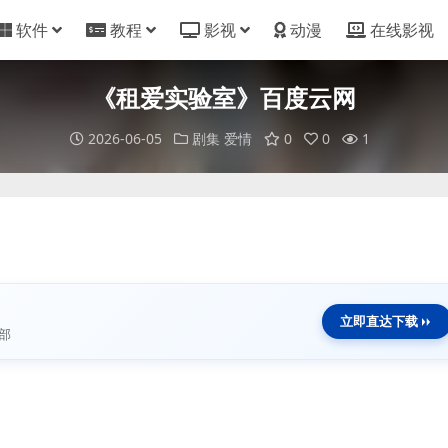
软件
教程
影视
动漫
在线影视
《租爱实验室》百度云网
2026-06-05
剧集
爱情
0
0
1
立即直达下载
部