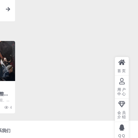
首页
用户
整活
中心
 部落
能、体
0P中文
生存类
4
.
存
会员
介绍
系我们
QQ