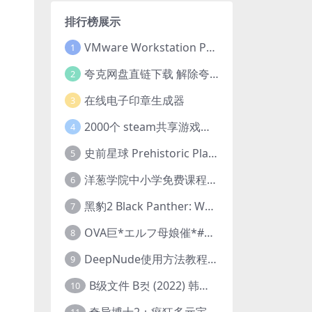
排行榜展示
VMware Workstation Pro 16 永久激活密钥(序列号)
1
夸克网盘直链下载 解除夸克网盘下载限制 油猴脚本
2
在线电子印章生成器
3
2000个 steam共享游戏账号 离线steam账号分享
4
史前星球 Prehistoric Planet (2022) 中字 1080p 高清 阿里云盘 2022.5.27已更新全集
5
洋葱学院中小学免费课程集合 云盘下载
6
黑豹2 Black Panther: Wakanda Forever (2022) 高清版
7
OVA巨*エルフ母娘催*#1エルフの国を蹂*する男。汚された女王と姫
8
DeepNude使用方法教程FAQ
9
B级文件 B컷 (2022) 韩国大尺度剧情电影 1080P 中字
10
奇异博士2：疯狂多元宇宙 Doctor Strange in the Multiverse of Madness (2022) 高清版1080p