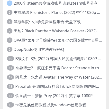
2000个 steam共享游戏账号 离线steam账号分享
4
史前星球 Prehistoric Planet (2022) 中字 1080p 高清 阿里云盘 2022.5.27已更新全集
5
洋葱学院中小学免费课程集合 云盘下载
6
黑豹2 Black Panther: Wakanda Forever (2022) 高清版
7
OVA巨*エルフ母娘催*#1エルフの国を蹂*する男。汚された女王と姫
8
DeepNude使用方法教程FAQ
9
B级文件 B컷 (2022) 韩国大尺度剧情电影 1080P 中字
10
奇异博士2：疯狂多元宇宙 Doctor Strange in the Multiverse of Madness (2022) 高清版1080p
11
阿凡达：水之道 Avatar: The Way of Water (2022) 1080p 2k 4k 中文字幕
12
ProxiTok 开源国际版抖音TikTok网页版 国内网络直连
13
铁血战士：猎物 Prey (2022) 中英字幕 1080P
14
卡密兑换使用教程以及windows使用教程
15