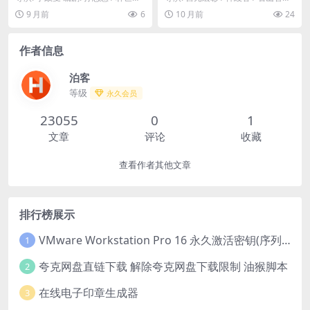
– 夸克网盘免费下载🥔（韩
冒险-免费下载 👾“数码宝贝”
资源下载：达利和土豆汤下载阿里
编剧: 山口亮太 又名: 数码宝贝 ...
9 月前
6
10 月前
24
剧）一个目不识丁的暴发户，
系列全新力作，当现实世界与
云盘,...
试图从一个名门望族的手中收
数码世界再次面临危机，新一
购美术馆，却与馆长“达利”陷
代被选召的孩子们，将与他们
作者信息
入了爱情。🥔｜ KR
的数码兽伙伴，共同踏上一场
充满音乐与节奏的全新冒险👾
｜ JP
泊客
等级
永久会员
23055
0
1
文章
评论
收藏
查看作者其他文章
排行榜展示
VMware Workstation Pro 16 永久激活密钥(序列号)
1
夸克网盘直链下载 解除夸克网盘下载限制 油猴脚本
2
在线电子印章生成器
3