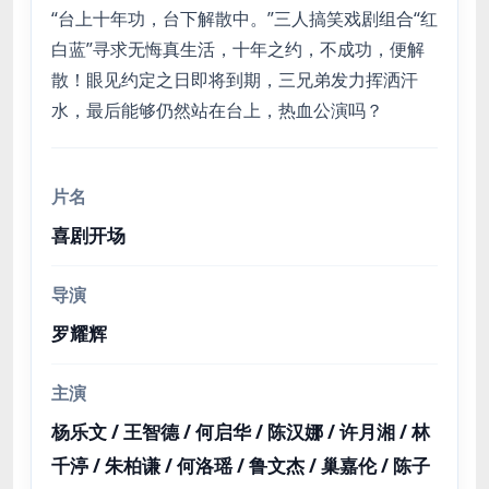
“台上十年功，台下解散中。”三人搞笑戏剧组合“红
白蓝”寻求无悔真生活，十年之约，不成功，便解
散！眼见约定之日即将到期，三兄弟发力挥洒汗
水，最后能够仍然站在台上，热血公演吗？
片名
喜剧开场
导演
罗耀辉
主演
杨乐文 / 王智德 / 何启华 / 陈汉娜 / 许月湘 / 林
千渟 / 朱柏谦 / 何洛瑶 / 鲁文杰 / 巢嘉伦 / 陈子