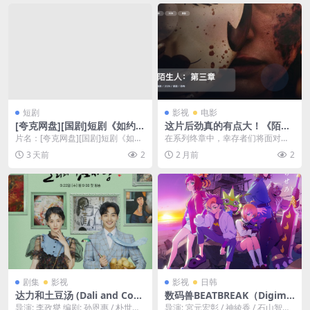
短剧
影视
电影
[夸克网盘][国剧]短剧《如约而
这片后劲真的有点大！《陌生
至》（2026）喜剧 / 爱情 / 音
人：第三章》 2026 1080P中
片名：[夸克网盘][国剧]短剧《如约
在系列终章中，幸存者们将面对蒙
乐
文字幕 未删减 限时转存
而至》（2026）喜剧 / 爱情 / 音乐
面陌生人的新威胁。随着秘密浮出
3 天前
2
2 月前
2
...
水面，现实与危险的界...
剧集
影视
影视
日韩
达力和土豆汤 (Dali and Cock
数码兽BEATBREAK（Digimo
y Prince) – 2021 – 喜剧/爱情
n BEATBREAK）-2025-动画/
导演: 李政燮 编剧: 孙恩惠 / 朴世恩
导演: 宮元宏彰 / 神綾香 / 石山智之