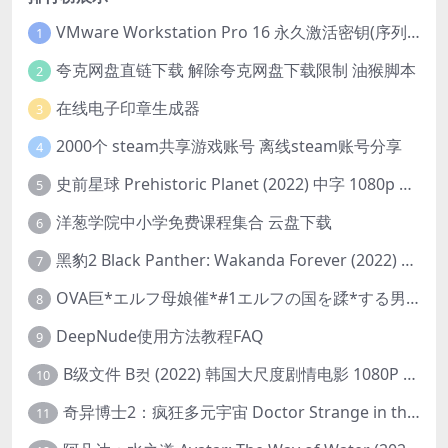
VMware Workstation Pro 16 永久激活密钥(序列号)
1
夸克网盘直链下载 解除夸克网盘下载限制 油猴脚本
2
在线电子印章生成器
3
2000个 steam共享游戏账号 离线steam账号分享
4
史前星球 Prehistoric Planet (2022) 中字 1080p 高清 阿里云盘 2022.5.27已更新全集
5
洋葱学院中小学免费课程集合 云盘下载
6
黑豹2 Black Panther: Wakanda Forever (2022) 高清版
7
OVA巨*エルフ母娘催*#1エルフの国を蹂*する男。汚された女王と姫
8
DeepNude使用方法教程FAQ
9
B级文件 B컷 (2022) 韩国大尺度剧情电影 1080P 中字
10
奇异博士2：疯狂多元宇宙 Doctor Strange in the Multiverse of Madness (2022) 高清版1080p
11