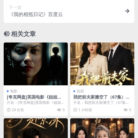
下一篇
《我的相抵日记》百度云
相关文章
电影
短剧
[夸克网盘]英国电影《姐姐的
我把前夫家搬空了（67集）AI
骨头》（2026）惊悚
短剧 (2026)
片名：[夸克网盘]英国电影《姐姐的
片名：我把前夫家搬空了（67集）
骨头》（2026）惊悚 分类：电影
AI短剧 (2026) 分类：短剧 年份：2
29 分前
0
1 小时前
0
又名：Be...
02...