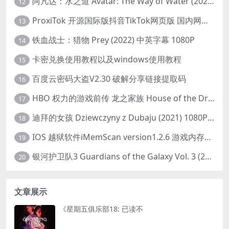
阿凡达：水之道 Avatar: The Way of Water (2022) 1080p 2k 4k 中文字幕
12
ProxiTok 开源国际版抖音TikTok网页版 国内网络直连
13
铁血战士：猎物 Prey (2022) 中英字幕 1080P
14
卡密兑换使用教程以及windows使用教程
15
百度云密码大盗V2.30 破解分享链接提取码
16
HBO 权力的游戏前传 龙之家族 House of the Dragon (2022) 中字 1080P 更新4集
17
迪拜的女孩 Dziewczyny z Dubaju (2021) 1080P 中字
18
IOS 越狱软件iMemScan version1.2.6 游戏内存修改器
19
银河护卫队3 Guardians of the Galaxy Vol. 3 (2023)4K高清资源1080p只分享精品
20
文章展示
《星期五俱乐部18: 已读不