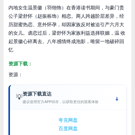
内地女生温景徽（羽翎饰）在香港读书期间，与豪门贵
公子梁舒怀（赵振栋饰）相恋。两人跨越阶层差异，经
历甜蜜热恋、意外怀孕，却因家族反对被迫引产六月大
的女儿。虐恋过后，梁舒怀为家族利益选择联姻，温 收
起景徽心碎离去。八年感情终成泡影，唯留一地破碎回
忆
资源下载：
资源：
资源下载直达
💡
建议使用官方APP转存，以获取更佳的观看体验
夸克网盘
百度网盘