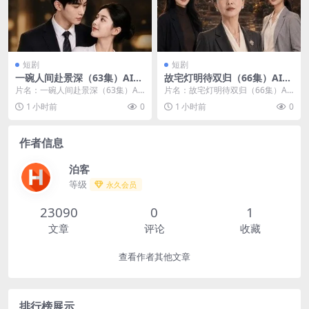
短剧
短剧
一碗人间赴景深（63集）AI短
故宅灯明待双归（66集）AI短
剧 (2026)
剧 (2026)
片名：一碗人间赴景深（63集）AI
片名：故宅灯明待双归（66集）AI
短剧 (2026) 分类：短剧 年份：202
短剧 (2026) 分类：短剧 年份：202
1 小时前
0
1 小时前
0
6...
6...
作者信息
泊客
等级
永久会员
23090
0
1
文章
评论
收藏
查看作者其他文章
排行榜展示