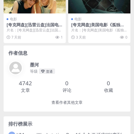
电影
电影
[夸克网盘][迅雷云盘]法国电影
[夸克网盘]美国电影《孤独监
《去年夏天》（2023）剧
禁》（2026）剧情 / 惊悚
片名：[夸克网盘][迅雷云盘]法国电
片名：[夸克网盘]美国电影《孤独监
情 / 惊悚 豆瓣6.7
影《去年夏天》（2023）剧情 / 惊
禁》（2026）剧情 / 惊悚 分类：电
7 天前
1
3 天前
0
悚 豆...
影 又...
作者信息
墨河
等级
普通
4742
0
0
文章
评论
收藏
查看作者其他文章
排行榜展示