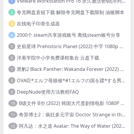
VMware Workstation Pro 16 永久激活密钥(序列号)
1
夸克网盘直链下载 解除夸克网盘下载限制 油猴脚本
2
在线电子印章生成器
3
2000个 steam共享游戏账号 离线steam账号分享
4
史前星球 Prehistoric Planet (2022) 中字 1080p 高清 阿里云盘 2022.5.27已更新全集
5
洋葱学院中小学免费课程集合 云盘下载
6
黑豹2 Black Panther: Wakanda Forever (2022) 高清版
7
OVA巨*エルフ母娘催*#1エルフの国を蹂*する男。汚された女王と姫
8
DeepNude使用方法教程FAQ
9
B级文件 B컷 (2022) 韩国大尺度剧情电影 1080P 中字
10
奇异博士2：疯狂多元宇宙 Doctor Strange in the Multiverse of Madness (2022) 高清版1080p
11
阿凡达：水之道 Avatar: The Way of Water (2022) 1080p 2k 4k 中文字幕
12