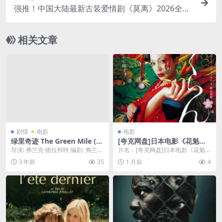
强推！中国大陆最新古装爱情剧《莫离》2026全集
资源 未删减版本 中字限时网盘自取
相关文章
剧情
电影
电影
绿里奇迹 The Green Mile (19
[夸克网盘]日本电影《花魁》
99)【汤姆·汉克斯 / 悬疑 / 犯
（2007）剧情 / 历史 豆瓣8.1
导演: 弗兰克·德拉邦特 编剧: 弗兰克
片名：[夸克网盘]日本电影《花魁》
罪 / 奇幻】【豆瓣8.9】
·德拉邦特 主演: 汤姆·汉克斯 / 大...
（2007）剧情 / 历史 豆瓣8.1 分
3 年前
35
1 月前
4
类：...