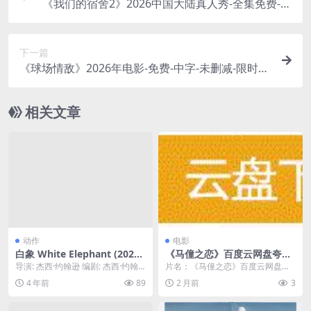
《我们的宿舍2》2026中国大陆真人秀-全集免费-中
字-限时转存[夸克网盘]
下一篇
《球场情敌》2026年电影-免费-中字-未删减-限时转
存[夸克网盘]
相关文章
动作
电影
白象 White Elephant (2022)
《马僮之恋》百度云网盘夸克
中英字幕 1080P
下载.阿里云盘.中字.(2026)
导演: 杰西·约翰逊 编剧: 杰西·约翰
片名：《马僮之恋》百度云网盘夸
逊 / 埃里克·马丁内斯 主演: 迈克尔...
克下载.阿里云盘.中字.(2026) 分
4 年前
89
2 月前
3
类：电影 ...