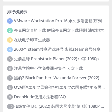
排行榜展示
VMware Workstation Pro 16 永久激活密钥(序列号)
1
夸克网盘直链下载 解除夸克网盘下载限制 油猴脚本
2
在线电子印章生成器
3
2000个 steam共享游戏账号 离线steam账号分享
4
史前星球 Prehistoric Planet (2022) 中字 1080p 高清 阿里云盘 2022.5.27已更新全集
5
洋葱学院中小学免费课程集合 云盘下载
6
黑豹2 Black Panther: Wakanda Forever (2022) 高清版
7
OVA巨*エルフ母娘催*#1エルフの国を蹂*する男。汚された女王と姫
8
DeepNude使用方法教程FAQ
9
B级文件 B컷 (2022) 韩国大尺度剧情电影 1080P 中字
10