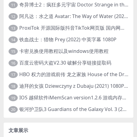
奇异博士2：疯狂多元宇宙 Doctor Strange in the Multiverse of Madness (2022) 高清版1080p
11
阿凡达：水之道 Avatar: The Way of Water (2022) 1080p 2k 4k 中文字幕
12
ProxiTok 开源国际版抖音TikTok网页版 国内网络直连
13
铁血战士：猎物 Prey (2022) 中英字幕 1080P
14
卡密兑换使用教程以及windows使用教程
15
百度云密码大盗V2.30 破解分享链接提取码
16
HBO 权力的游戏前传 龙之家族 House of the Dragon (2022) 中字 1080P 更新4集
17
迪拜的女孩 Dziewczyny z Dubaju (2021) 1080P 中字
18
IOS 越狱软件iMemScan version1.2.6 游戏内存修改器
19
银河护卫队3 Guardians of the Galaxy Vol. 3 (2023)4K高清资源1080p只分享精品
20
文章展示