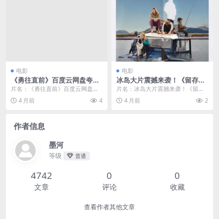
电影
电影
《勇往直前》百度云网盘夸克
冰岛大片震撼来袭！《留存的
下载.阿里云盘.中字.(2017)
爱》2025冰岛丹麦瑞典法国剧
片名：《勇往直前》百度云网盘夸
片名：冰岛大片震撼来袭！《留存
情电影百度云网盘夸克下载
克下载.阿里云盘.中字.(2017) 分
的爱》2025冰岛丹麦瑞典法国剧情
4 月前
4
4 月前
2
类：电影 ...
电影百度云网盘夸...
作者信息
墨河
等级
普通
4742
0
0
文章
评论
收藏
查看作者其他文章