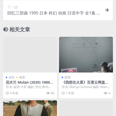
下一篇
回忆三部曲 1995 日本 科幻 动画 日语中字 全1集 网
盘在线看
相关文章
动作
电影
剧情
花木兰 Mulan (2020) 1080中
《我想住火星》百度云网盘夸
字
克下载.阿里云盘.中字.(2024)
导演: 妮琪·卡罗 编剧: 劳伦·希内
导演: Mariya Somova 编剧: Mariy
克 / 里克·杰法 / 伊丽莎白·马丁 /...
a Somova 资源下载...
4 年前
86
1 年前
4