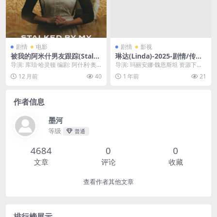
剧情
电影
剧情
影视
被我的阿米什男友跟踪(Stalke
琳达(Linda)-2025-剧情/传记-
d by My Amish Boyfriend)-
免费下载 👩‍⚖️讲述了一位普通
导演: 库珀·哈灵顿 编剧: 阿什利·奥
导演: 玛丽安娜·魏恩斯坦 资源下
2025-惊悚-免费下载 Amish
女性如何通过不懈的努力，最
尼尔 资源下载：被我的阿米什男友
载：琳达下载阿里云盘,百度云盘,免
12 月前
40
1 年前
21
（阿米什人）男友的爱，你承
终成为一名受人尊敬的大法官
跟踪下载...
费在线观看,...
受得起吗？当一个女孩试图与
的励志传记故事👩‍⚖️｜
思想极端的阿米什男友分手
作者信息
时，却发现对方绝不允许她离
开自己的世界……🔪｜
墨河
等级
普通
4684
0
0
文章
评论
收藏
查看作者其他文章
排行榜展示