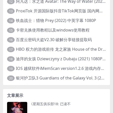
阿凡达：水之道 Avatar: The Way of Water (2022) 1080p 2k 4k 中文字幕
12
ProxiTok 开源国际版抖音TikTok网页版 国内网络直连
13
铁血战士：猎物 Prey (2022) 中英字幕 1080P
14
卡密兑换使用教程以及windows使用教程
15
百度云密码大盗V2.30 破解分享链接提取码
16
HBO 权力的游戏前传 龙之家族 House of the Dragon (2022) 中字 1080P 更新4集
17
迪拜的女孩 Dziewczyny z Dubaju (2021) 1080P 中字
18
IOS 越狱软件iMemScan version1.2.6 游戏内存修改器
19
银河护卫队3 Guardians of the Galaxy Vol. 3 (2023)4K高清资源1080p只分享精品
20
文章展示
《星期五俱乐部18: 已读不