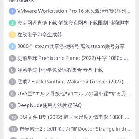
VMware Workstation Pro 16 永久激活密钥(序列号)
1
夸克网盘直链下载 解除夸克网盘下载限制 油猴脚本
2
在线电子印章生成器
3
2000个 steam共享游戏账号 离线steam账号分享
4
史前星球 Prehistoric Planet (2022) 中字 1080p 高清 阿里云盘 2022.5.27已更新全集
5
洋葱学院中小学免费课程集合 云盘下载
6
黑豹2 Black Panther: Wakanda Forever (2022) 高清版
7
OVA巨*エルフ母娘催*#1エルフの国を蹂*する男。汚された女王と姫
8
DeepNude使用方法教程FAQ
9
B级文件 B컷 (2022) 韩国大尺度剧情电影 1080P 中字
10
奇异博士2：疯狂多元宇宙 Doctor Strange in the Multiverse of Madness (2022) 高清版1080p
11