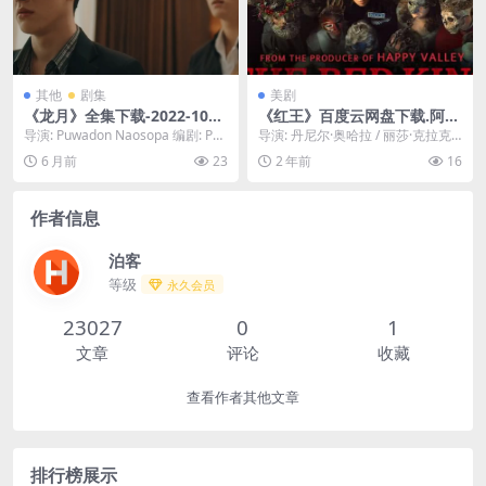
其他
剧集
美剧
《龙月》全集下载-2022-1080
《红王》百度云网盘下载.阿里
P情绪评分爆表-爱情-泰腐[夸
云盘.英语中字.(2024)
导演: Puwadon Naosopa 编剧: Pu
导演: 丹尼尔·奥哈拉 / 丽莎·克拉克
克网盘]
wadon Naosopa ...
编剧: 托比·怀特豪斯 资源下载：红
6 月前
23
2 年前
16
王...
作者信息
泊客
等级
永久会员
23027
0
1
文章
评论
收藏
查看作者其他文章
排行榜展示