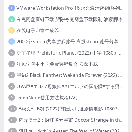
VMware Workstation Pro 16 永久激活密钥(序列号)
1
夸克网盘直链下载 解除夸克网盘下载限制 油猴脚本
2
在线电子印章生成器
3
2000个 steam共享游戏账号 离线steam账号分享
4
史前星球 Prehistoric Planet (2022) 中字 1080p 高清 阿里云盘 2022.5.27已更新全集
5
洋葱学院中小学免费课程集合 云盘下载
6
黑豹2 Black Panther: Wakanda Forever (2022) 高清版
7
OVA巨*エルフ母娘催*#1エルフの国を蹂*する男。汚された女王と姫
8
DeepNude使用方法教程FAQ
9
B级文件 B컷 (2022) 韩国大尺度剧情电影 1080P 中字
10
奇异博士2：疯狂多元宇宙 Doctor Strange in the Multiverse of Madness (2022) 高清版1080p
11
阿凡达：水之道 Avatar: The Way of Water (2022) 1080p 2k 4k 中文字幕
12