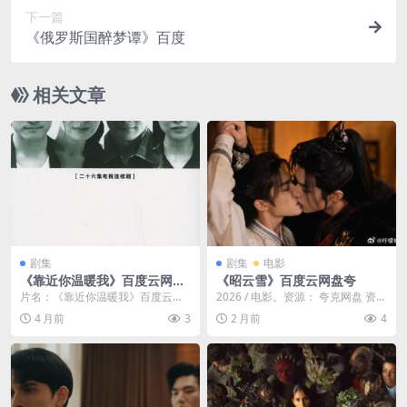
下一篇
《俄罗斯国醉梦谭》百度
相关文章
剧集
剧集
电影
《靠近你温暖我》百度云网盘
《昭云雪》百度云网盘夸
夸克下载.阿里云盘.中字.(200
片名：《靠近你温暖我》百度云网
2026 / 电影。资源： 夸克网盘 资
6)
盘夸克下载.阿里云盘.中字.(2006)
源： 迅雷云盘 提取码： 资源： 百
4 月前
3
2 月前
4
分类：剧...
度网...