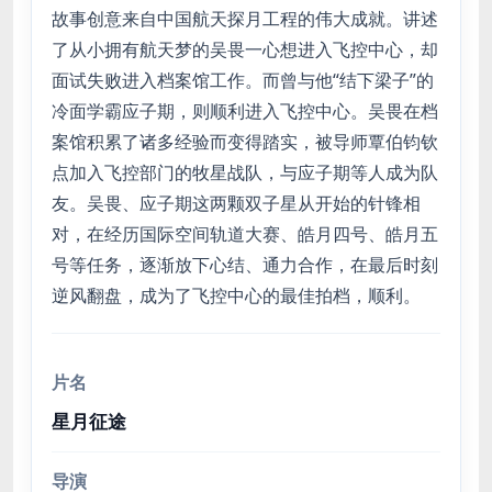
故事创意来自中国航天探月工程的伟大成就。讲述
了从小拥有航天梦的吴畏一心想进入飞控中心，却
面试失败进入档案馆工作。而曾与他“结下梁子”的
冷面学霸应子期，则顺利进入飞控中心。吴畏在档
案馆积累了诸多经验而变得踏实，被导师覃伯钧钦
点加入飞控部门的牧星战队，与应子期等人成为队
友。吴畏、应子期这两颗双子星从开始的针锋相
对，在经历国际空间轨道大赛、皓月四号、皓月五
号等任务，逐渐放下心结、通力合作，在最后时刻
逆风翻盘，成为了飞控中心的最佳拍档，顺利。
片名
星月征途
导演