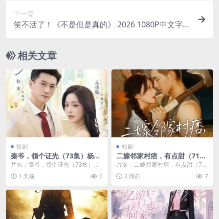
下一篇
笑不活了！《不是但是真的》 2026 1080P中文字幕
未删减 限时转存
相关文章
短剧
短剧
秦爷，领个证先（73集）杨寒
二嫁邻家村痞，有点甜（71
&吴佳璐 (2026)
集）邹盛文＆邓昕玥 (2026)
片名：秦爷，领个证先（73集）杨
片名：二嫁邻家村痞，有点甜（71
寒&吴佳璐 (2026) 分类：短剧 年...
集）邹盛文＆邓昕玥 (2026) 分类：
1 天前
0
3 周前
7
短剧 年...