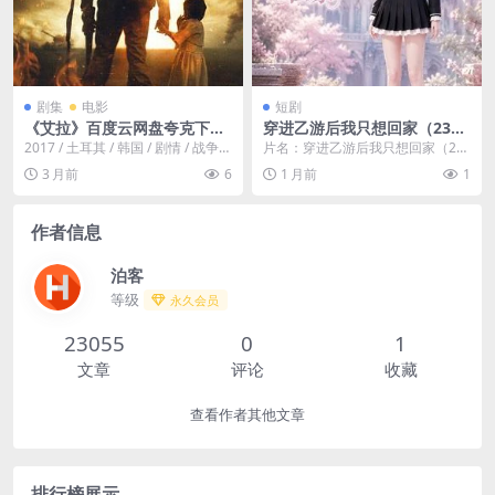
剧集
电影
短剧
《艾拉》百度云网盘夸克下载.
穿进乙游后我只想回家（23
阿里云盘.中字.(2017)
集）AI短剧 (2026)
2017 / 土耳其 / 韩国 / 剧情 / 战争。
片名：穿进乙游后我只想回家（23
故事发生在1950年，此时朝...
集）AI短剧 (2026) 分类：电影 年
3 月前
6
1 月前
1
份：2...
作者信息
泊客
等级
永久会员
23055
0
1
文章
评论
收藏
查看作者其他文章
排行榜展示