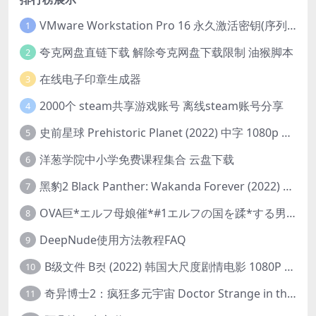
VMware Workstation Pro 16 永久激活密钥(序列号)
1
夸克网盘直链下载 解除夸克网盘下载限制 油猴脚本
2
在线电子印章生成器
3
2000个 steam共享游戏账号 离线steam账号分享
4
史前星球 Prehistoric Planet (2022) 中字 1080p 高清 阿里云盘 2022.5.27已更新全集
5
洋葱学院中小学免费课程集合 云盘下载
6
黑豹2 Black Panther: Wakanda Forever (2022) 高清版
7
OVA巨*エルフ母娘催*#1エルフの国を蹂*する男。汚された女王と姫
8
DeepNude使用方法教程FAQ
9
B级文件 B컷 (2022) 韩国大尺度剧情电影 1080P 中字
10
奇异博士2：疯狂多元宇宙 Doctor Strange in the Multiverse of Madness (2022) 高清版1080p
11