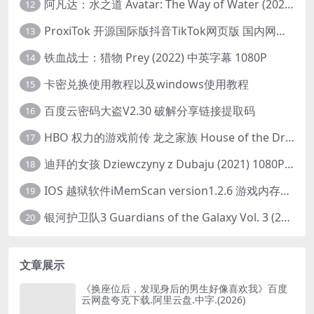
阿凡达：水之道 Avatar: The Way of Water (2022) 1080p 2k 4k 中文字幕
12
ProxiTok 开源国际版抖音TikTok网页版 国内网络直连
13
铁血战士：猎物 Prey (2022) 中英字幕 1080P
14
卡密兑换使用教程以及windows使用教程
15
百度云密码大盗V2.30 破解分享链接提取码
16
HBO 权力的游戏前传 龙之家族 House of the Dragon (2022) 中字 1080P 更新4集
17
迪拜的女孩 Dziewczyny z Dubaju (2021) 1080P 中字
18
IOS 越狱软件iMemScan version1.2.6 游戏内存修改器
19
银河护卫队3 Guardians of the Galaxy Vol. 3 (2023)4K高清资源1080p只分享精品
20
文章展示
《换座位后，发现身后的男生好像喜欢我》百度
云网盘夸克下载.阿里云盘.中字.(2026)