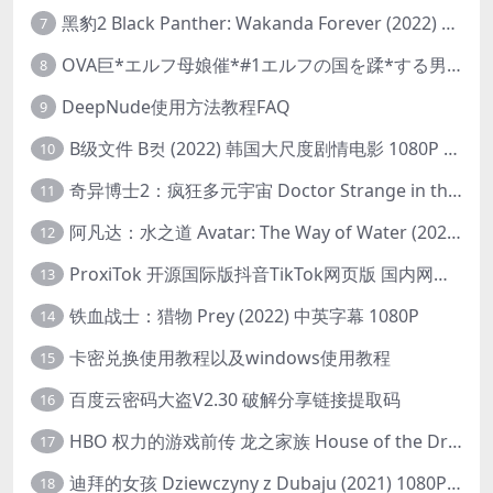
黑豹2 Black Panther: Wakanda Forever (2022) 高清版
7
OVA巨*エルフ母娘催*#1エルフの国を蹂*する男。汚された女王と姫
8
DeepNude使用方法教程FAQ
9
B级文件 B컷 (2022) 韩国大尺度剧情电影 1080P 中字
10
奇异博士2：疯狂多元宇宙 Doctor Strange in the Multiverse of Madness (2022) 高清版1080p
11
阿凡达：水之道 Avatar: The Way of Water (2022) 1080p 2k 4k 中文字幕
12
ProxiTok 开源国际版抖音TikTok网页版 国内网络直连
13
铁血战士：猎物 Prey (2022) 中英字幕 1080P
14
卡密兑换使用教程以及windows使用教程
15
百度云密码大盗V2.30 破解分享链接提取码
16
HBO 权力的游戏前传 龙之家族 House of the Dragon (2022) 中字 1080P 更新4集
17
迪拜的女孩 Dziewczyny z Dubaju (2021) 1080P 中字
18