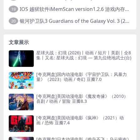
IOS 越狱软件iMemScan version1.2.6 游戏内存修改器
19
银河护卫队3 Guardians of the Galaxy Vol. 3 (2023)4K高清资源1080p只分享精品
20
文章展示
星球大战：幻境 (2026)丨动画 / 短片丨美剧丨全8
集丨又名: 星球大战：幻境 — 第九位绝地武士(台)
[夸克网盘]国内动漫电影《宇宙护卫队：风暴力
量》（2023）动画 / 奇幻 豆瓣7.0
[夸克网盘]美国动漫电影《魔发奇缘》（2010）
喜剧 / 动画 / 冒险 豆瓣8.3
[夸克网盘]美国动漫电影《疯神》（2021）动
画 / 恐怖 豆瓣7.4
[夸克网盘]日本动漫电影《鸣鸟不飞：乌云密布》