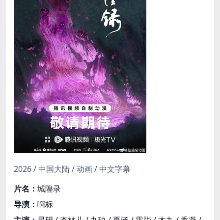
2026 / 中国大陆 / 动画 / 中文字幕
片名：
城隍录
导演：
啊标
主演：
星望 / 杏林儿 / 九玦 / 夏涵 / 零柒 / 木九 / 香凝 /