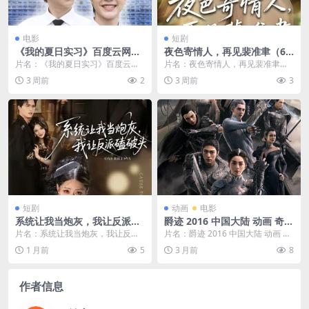
电影
短剧
《我的夏日实习》百度云网盘
夜色寄情人，再见裴准聿（66
夸克下载.阿里云盘.中字.(202
集）AI短剧 (2026)
片名：《我的夏日实习》百度云网
片名：夜色寄情人，再见裴准聿（6
6)
盘夸克下载.阿里云盘.中字.(2026)
6集）AI短剧 (2026) 分类：短剧 年
3 周前
2
3 周前
3
分类：电...
份：...
短剧
动画
电影
系统让我当炮灰，我让反派磕
爵迹 2016 中国大陆 动画 奇幻
破头＆系统让我做炮灰，我直
电影 中字
片名：系统让我当炮灰，我让反派
片名：爵迹 2016 中国大陆 动画 奇
接扇得它起飞（72集）李思君
磕破头＆系统让我做炮灰，我直接
幻 电影 中字 分类：电影 又名：L.
1 月前
5
3 月前
8
＆顾子衿 (2026)
扇得它起飞（72集）...
O...
作者信息