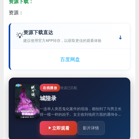
资源下载：
资源：
资源下载直达
💡
建议使用官方APP转存，以获取更佳的观看体验
百度网盘
在线播放
资源已匹配
城隍录
一连串人类恶鬼化案件的现场，都拍到了与男主长
得一模一样的凶手。女主收到地府方面的通缉令，
将男主逮捕归案等待黑白无常审判。为洗脱罪名，
男主逼不得已用计胁迫女主一起…
立即观看
影片详情