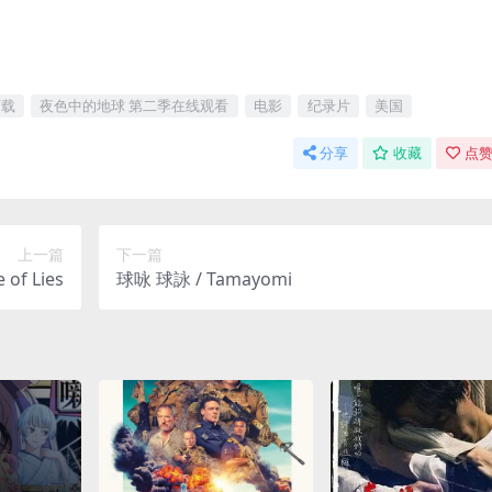
下载
夜色中的地球 第二季在线观看
电影
纪录片
美国
分享
收藏
点赞
上一篇
下一篇
of Lies
球咏 球詠 / Tamayomi