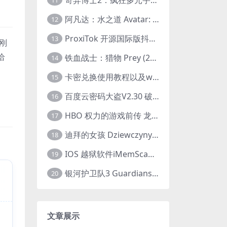
11
阿凡达：水之道 Avatar: The Way of Water (2022) 1080p 2k 4k 中文字幕
12
ProxiTok 开源国际版抖音TikTok网页版 国内网络直连
13
刚
给
铁血战士：猎物 Prey (2022) 中英字幕 1080P
14
、
卡密兑换使用教程以及windows使用教程
15
百度云密码大盗V2.30 破解分享链接提取码
16
HBO 权力的游戏前传 龙之家族 House of the Dragon (2022) 中字 1080P 更新4集
17
迪拜的女孩 Dziewczyny z Dubaju (2021) 1080P 中字
18
IOS 越狱软件iMemScan version1.2.6 游戏内存修改器
19
银河护卫队3 Guardians of the Galaxy Vol. 3 (2023)4K高清资源1080p只分享精品
20
文章展示