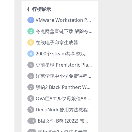
排行榜展示
VMware Workstation Pro 16 永久激活密钥(序列号)
1
夸克网盘直链下载 解除夸克网盘下载限制 油猴脚本
2
在线电子印章生成器
3
2000个 steam共享游戏账号 离线steam账号分享
4
史前星球 Prehistoric Planet (2022) 中字 1080p 高清 阿里云盘 2022.5.27已更新全集
5
洋葱学院中小学免费课程集合 云盘下载
6
黑豹2 Black Panther: Wakanda Forever (2022) 高清版
7
OVA巨*エルフ母娘催*#1エルフの国を蹂*する男。汚された女王と姫
8
DeepNude使用方法教程FAQ
9
B级文件 B컷 (2022) 韩国大尺度剧情电影 1080P 中字
10
奇异博士2：疯狂多元宇宙 Doctor Strange in the Multiverse of Madness (2022) 高清版1080p