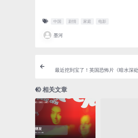
中国
剧情
家庭
电影
墨河
最近挖到宝了！英国恐怖片《暗水深处》
中文字幕 未删减
相关文章