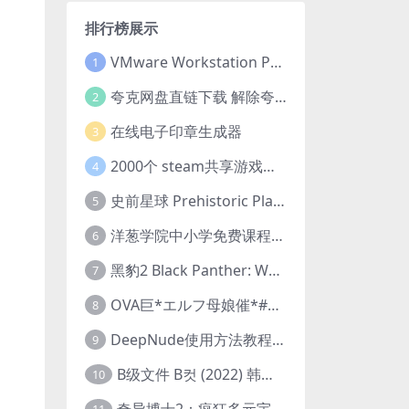
排行榜展示
VMware Workstation Pro 16 永久激活密钥(序列号)
1
夸克网盘直链下载 解除夸克网盘下载限制 油猴脚本
2
在线电子印章生成器
3
2000个 steam共享游戏账号 离线steam账号分享
4
史前星球 Prehistoric Planet (2022) 中字 1080p 高清 阿里云盘 2022.5.27已更新全集
5
洋葱学院中小学免费课程集合 云盘下载
6
黑豹2 Black Panther: Wakanda Forever (2022) 高清版
7
OVA巨*エルフ母娘催*#1エルフの国を蹂*する男。汚された女王と姫
8
DeepNude使用方法教程FAQ
9
B级文件 B컷 (2022) 韩国大尺度剧情电影 1080P 中字
10
奇异博士2：疯狂多元宇宙 Doctor Strange in the Multiverse of Madness (2022) 高清版1080p