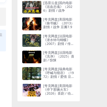
[迅雷云盘]国内电影
《浴血忠魂》（202
6）剧情 / 战争
，
[夸克网盘]美国电影
《偷书贼》（2013）
剧情 / 战争 豆瓣7.9
盗
[夸克网盘]法国电影
《潜水钟与蝴蝶》
（2007）剧情 / 传记
豆瓣7.9
[夸克网盘]法国电影
《洗净》（2025）喜
剧 / 惊悚
[夸克网盘]瑞典电影
《呼喊与细语》（19
72）剧情 / 爱情 豆瓣
8.5
[夸克网盘]美国电影
《停下那辆火车》
（2026）喜剧 / 动作
豆瓣5.8