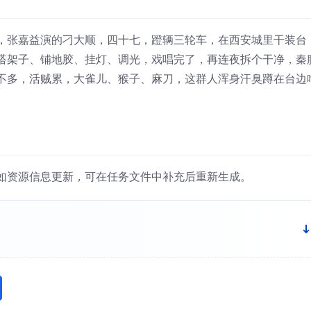
，张嘉益演的刁大顺，四十七，蹬辆三轮车，在西安城里干装台
搭架子、铺地胶、挂灯、调光，戏唱完了，再连夜拆个干净，秦
不多，活贼累，大雀儿、猴子、麻刀，这群人浑身汗臭蹲在台边
如资源信息更新，可在任务文件中补充后重新生成。