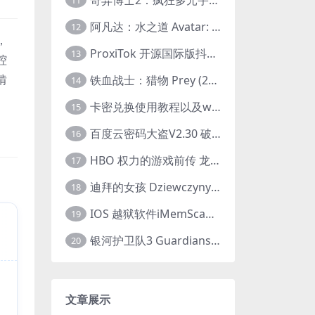
11
阿凡达：水之道 Avatar: The Way of Water (2022) 1080p 2k 4k 中文字幕
12
，
ProxiTok 开源国际版抖音TikTok网页版 国内网络直连
13
腔
啃
铁血战士：猎物 Prey (2022) 中英字幕 1080P
14
卡密兑换使用教程以及windows使用教程
15
百度云密码大盗V2.30 破解分享链接提取码
16
HBO 权力的游戏前传 龙之家族 House of the Dragon (2022) 中字 1080P 更新4集
17
迪拜的女孩 Dziewczyny z Dubaju (2021) 1080P 中字
18
IOS 越狱软件iMemScan version1.2.6 游戏内存修改器
19
银河护卫队3 Guardians of the Galaxy Vol. 3 (2023)4K高清资源1080p只分享精品
20
文章展示