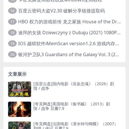
百度云密码大盗V2.30 破解分享链接提取码
16
HBO 权力的游戏前传 龙之家族 House of the Dragon (2022) 中字 1080P 更新4集
17
迪拜的女孩 Dziewczyny z Dubaju (2021) 1080P 中字
18
IOS 越狱软件iMemScan version1.2.6 游戏内存修改器
19
银河护卫队3 Guardians of the Galaxy Vol. 3 (2023)4K高清资源1080p只分享精品
20
文章展示
[迅雷云盘]国内电影《浴血忠魂》（2026）剧
情 / 战争
[夸克网盘]美国电影《偷书贼》（2013）剧
情 / 战争 豆瓣7.9
[夸克网盘]法国电影《潜水钟与蝴蝶》（2007）
剧情 / 传记 豆瓣7.9