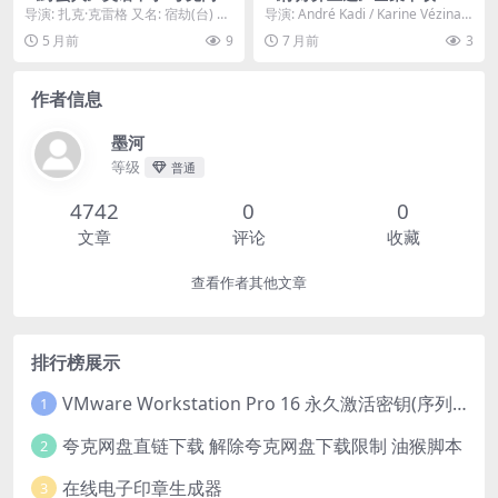
盘/百度网盘.(2022)
5-同步更新解锁 – 剧情 – [法
导演: 扎克·克雷格 又名: 宿劫(台) 资
导演: André Kadi / Karine Vézina
国][夸克/百度云]
源下载：野蛮人网盘,百度云盘,夸克
编剧: Anne ...
5 月前
9
7 月前
3
下...
作者信息
墨河
等级
普通
4742
0
0
文章
评论
收藏
查看作者其他文章
排行榜展示
VMware Workstation Pro 16 永久激活密钥(序列号)
1
夸克网盘直链下载 解除夸克网盘下载限制 油猴脚本
2
在线电子印章生成器
3