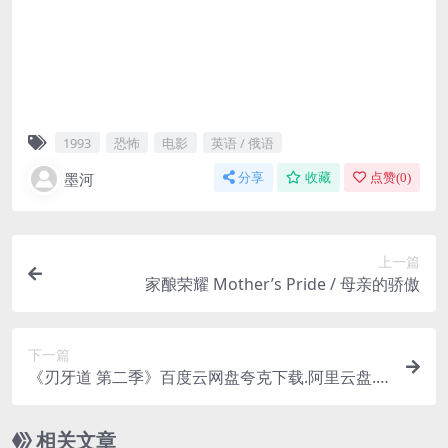
1993
恐怖
电影
英语 / 俄语
墨河
分享
收藏
点赞(
0
)
上一篇
家酿荣耀 Mother’s Pride / 母亲的骄傲
下一篇
《刃牙道 第二季》百度云网盘夸克下载.阿里云盘.
中字.(2026)
相关文章