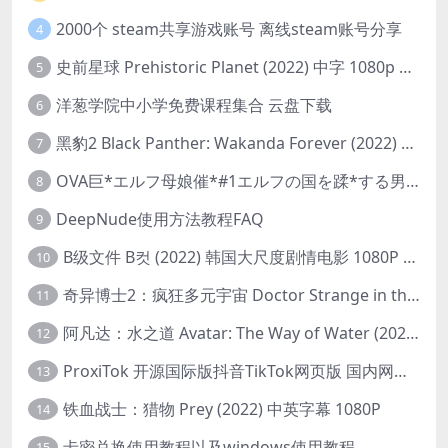
2000个 steam共享游戏账号 离线steam账号分享
4
史前星球 Prehistoric Planet (2022) 中字 1080p 高清 阿里云盘 2022.5.27已更新全集
5
洋葱学院中小学免费课程集合 云盘下载
6
黑豹2 Black Panther: Wakanda Forever (2022) 高清版
7
OVA巨*エルフ母娘催*#1エルフの国を蹂*する男。汚された女王と姫
8
DeepNude使用方法教程FAQ
9
B级文件 B컷 (2022) 韩国大尺度剧情电影 1080P 中字
10
奇异博士2：疯狂多元宇宙 Doctor Strange in the Multiverse of Madness (2022) 高清版1080p
11
阿凡达：水之道 Avatar: The Way of Water (2022) 1080p 2k 4k 中文字幕
12
ProxiTok 开源国际版抖音TikTok网页版 国内网络直连
13
铁血战士：猎物 Prey (2022) 中英字幕 1080P
14
卡密兑换使用教程以及windows使用教程
15