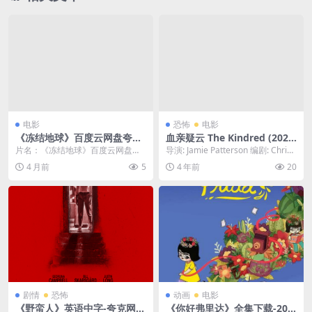
电影
恐怖
电影
《冻结地球》百度云网盘夸克
血亲疑云 The Kindred (202
下载.阿里云盘.中字.(2026)
1) 1080中字
片名：《冻结地球》百度云网盘夸
导演: Jamie Patterson 编剧: Christi
克下载.阿里云盘.中字.(2026) 分
an J. Hea...
4 月前
5
4 年前
20
类：电影 ...
剧情
恐怖
动画
电影
《野蛮人》英语中字-夸克网
《你好弗里达》全集下载-202