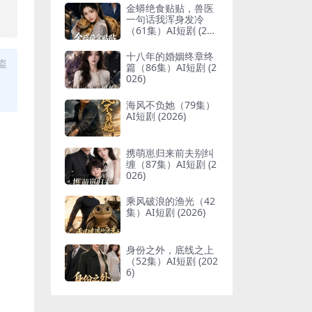
，
金蟒绝食贴贴，兽医
一句话我浑身发冷
（61集）AI短剧 (202
6)
十八年的婚姻终章终
盗
篇（86集）AI短剧 (2
026)
海风不负她（79集）
AI短剧 (2026)
携萌崽归来前夫别纠
缠（87集）AI短剧 (2
026)
乘风破浪的渔光（42
集）AI短剧 (2026)
身份之外，底线之上
（52集）AI短剧 (202
6)