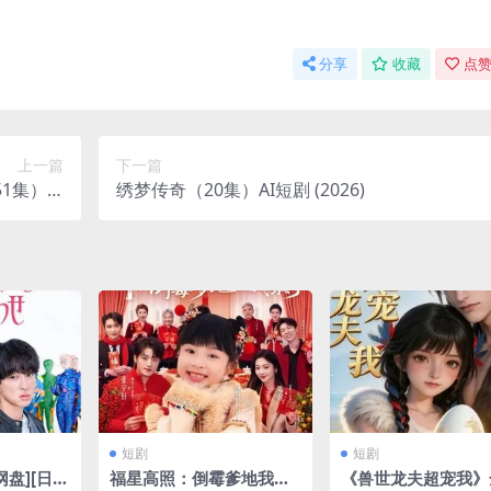
分享
收藏
点赞
上一篇
下一篇
集）AI
绣梦传奇（20集）AI短剧 (2026)
 (2026)
短剧
短剧
网盘][日
福星高照：倒霉爹地我来
《兽世龙夫超宠我》