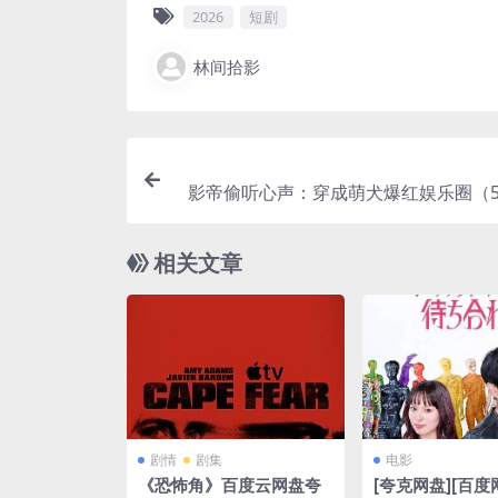
2026
短剧
林间拾影
影帝偷听心声：穿成萌犬爆红娱乐圈（51
短剧
相关文章
剧情
剧集
电影
《恐怖角》百度云网盘夸
[夸克网盘][百度