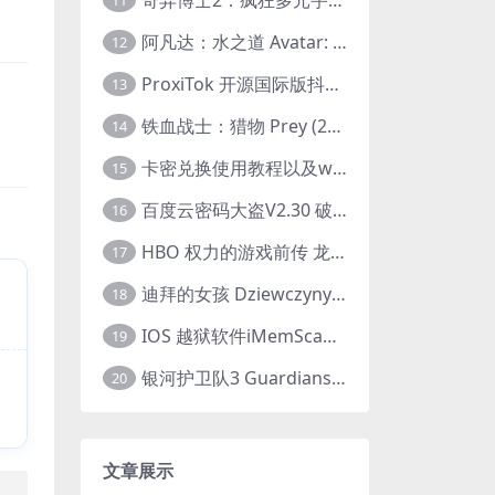
11
阿凡达：水之道 Avatar: The Way of Water (2022) 1080p 2k 4k 中文字幕
12
ProxiTok 开源国际版抖音TikTok网页版 国内网络直连
13
铁血战士：猎物 Prey (2022) 中英字幕 1080P
14
卡密兑换使用教程以及windows使用教程
15
百度云密码大盗V2.30 破解分享链接提取码
16
HBO 权力的游戏前传 龙之家族 House of the Dragon (2022) 中字 1080P 更新4集
17
迪拜的女孩 Dziewczyny z Dubaju (2021) 1080P 中字
18
IOS 越狱软件iMemScan version1.2.6 游戏内存修改器
19
银河护卫队3 Guardians of the Galaxy Vol. 3 (2023)4K高清资源1080p只分享精品
20
文章展示