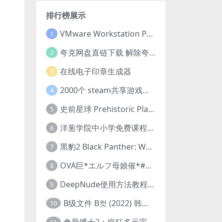
排行榜展示
VMware Workstation Pro 16 永久激活密钥(序列号)
1
夸克网盘直链下载 解除夸克网盘下载限制 油猴脚本
2
在线电子印章生成器
3
2000个 steam共享游戏账号 离线steam账号分享
4
史前星球 Prehistoric Planet (2022) 中字 1080p 高清 阿里云盘 2022.5.27已更新全集
5
洋葱学院中小学免费课程集合 云盘下载
6
黑豹2 Black Panther: Wakanda Forever (2022) 高清版
7
OVA巨*エルフ母娘催*#1エルフの国を蹂*する男。汚された女王と姫
8
DeepNude使用方法教程FAQ
9
B级文件 B컷 (2022) 韩国大尺度剧情电影 1080P 中字
10
奇异博士2：疯狂多元宇宙 Doctor Strange in the Multiverse of Madness (2022) 高清版1080p