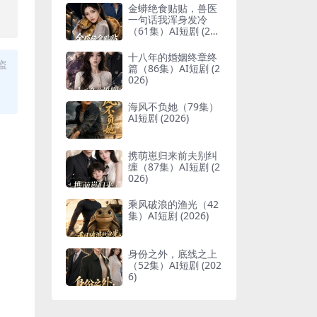
，
金蟒绝食贴贴，兽医
一句话我浑身发冷
（61集）AI短剧 (202
6)
十八年的婚姻终章终
盗
篇（86集）AI短剧 (2
026)
海风不负她（79集）
AI短剧 (2026)
携萌崽归来前夫别纠
缠（87集）AI短剧 (2
026)
乘风破浪的渔光（42
集）AI短剧 (2026)
身份之外，底线之上
（52集）AI短剧 (202
6)