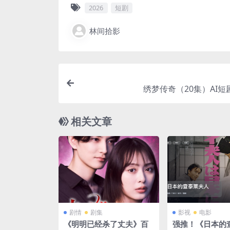
2026
短剧
林间拾影
绣梦传奇（20集）AI短剧 
相关文章
剧情
剧集
影视
电影
《明明已经杀了丈夫》百
强推！《日本的