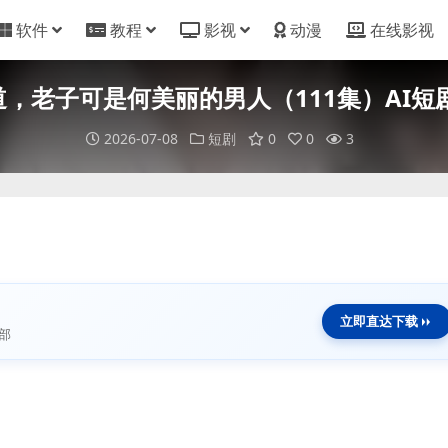
软件
教程
影视
动漫
在线影视
，老子可是何美丽的男人（111集）AI短剧 (
2026-07-08
短剧
0
0
3
立即直达下载
部