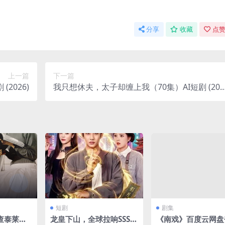
分享
收藏
点赞
上一篇
下一篇
(2026)
我只想休夫，太子却缠上我（70集）AI短剧 (202
6)
短剧
剧集
查泰莱夫
龙皇下山，全球拉响SSS级
《南戏》百度云网盘