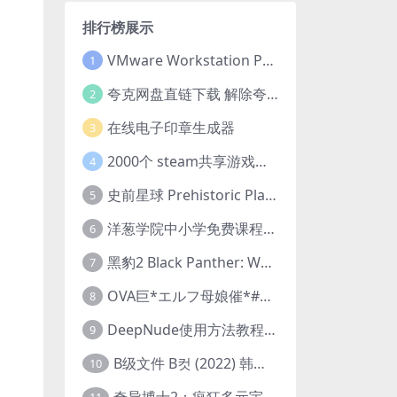
排行榜展示
VMware Workstation Pro 16 永久激活密钥(序列号)
1
夸克网盘直链下载 解除夸克网盘下载限制 油猴脚本
2
在线电子印章生成器
3
2000个 steam共享游戏账号 离线steam账号分享
4
史前星球 Prehistoric Planet (2022) 中字 1080p 高清 阿里云盘 2022.5.27已更新全集
5
洋葱学院中小学免费课程集合 云盘下载
6
黑豹2 Black Panther: Wakanda Forever (2022) 高清版
7
OVA巨*エルフ母娘催*#1エルフの国を蹂*する男。汚された女王と姫
8
DeepNude使用方法教程FAQ
9
B级文件 B컷 (2022) 韩国大尺度剧情电影 1080P 中字
10
奇异博士2：疯狂多元宇宙 Doctor Strange in the Multiverse of Madness (2022) 高清版1080p