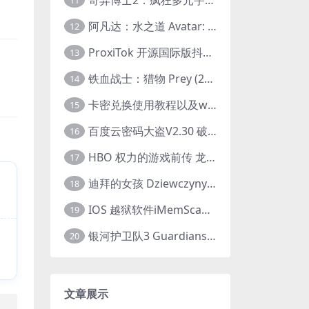
11
阿凡达：水之道 Avatar: The Way of Water (2022) 1080p 2k 4k 中文字幕
12
ProxiTok 开源国际版抖音TikTok网页版 国内网络直连
13
。
铁血战士：猎物 Prey (2022) 中英字幕 1080P
14
卡密兑换使用教程以及windows使用教程
15
百度云密码大盗V2.30 破解分享链接提取码
16
HBO 权力的游戏前传 龙之家族 House of the Dragon (2022) 中字 1080P 更新4集
17
迪拜的女孩 Dziewczyny z Dubaju (2021) 1080P 中字
18
IOS 越狱软件iMemScan version1.2.6 游戏内存修改器
19
银河护卫队3 Guardians of the Galaxy Vol. 3 (2023)4K高清资源1080p只分享精品
20
文章展示