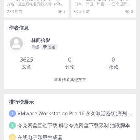
AI短剧 (2026)
《三国王道恋爱》 2026 1080
片名：重生后蛇君宠我入骨（60
日本、韩国、印度——三个国家的
P中文字幕 未删减 限时转存
集）AI短剧 (2026) 分类：短剧 年
“经典爱情故事”同时上演！？当三个
4 周前
3
2 月前
2
份：20...
国家的时空交汇，...
作者信息
林间拾影
等级
普通
3625
0
0
文章
评论
收藏
查看作者其他文章
排行榜展示
VMware Workstation Pro 16 永久激活密钥(序列号)
1
夸克网盘直链下载 解除夸克网盘下载限制 油猴脚本
2
在线电子印章生成器
3