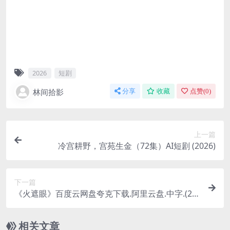
2026
短剧
林间拾影
分享
收藏
点赞(
0
)
上一篇
冷宫耕野，宫苑生金（72集）AI短剧 (2026)
下一篇
《火遮眼》百度云网盘夸克下载.阿里云盘.中字.(20
25)
相关文章