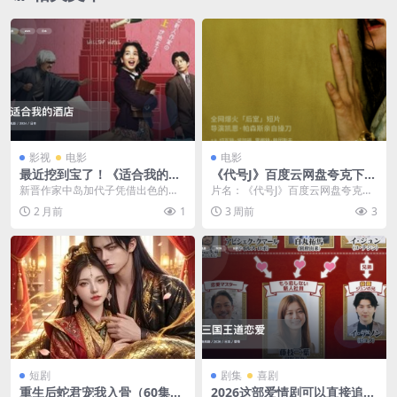
影视
电影
电影
最近挖到宝了！《适合我的酒
《代号J》百度云网盘夸克下
店》 2024 未删减 限时转存
载.阿里云盘.中字.(2026)
新晋作家中岛加代子凭借出色的作
片名：《代号J》百度云网盘夸克下
品赢得了新人奖，却遭到文坛大前
载.阿里云盘.中字.(2026) 分类：电
2 月前
1
3 周前
3
辈东十条宗则的严厉批...
影 年...
短剧
剧集
喜剧
重生后蛇君宠我入骨（60集）
2026这部爱情剧可以直接追