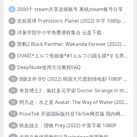
2000个 steam共享游戏账号 离线steam账号分享
4
史前星球 Prehistoric Planet (2022) 中字 1080p 高清 阿里云盘 2022.5.27已更新全集
5
洋葱学院中小学免费课程集合 云盘下载
6
黑豹2 Black Panther: Wakanda Forever (2022) 高清版
7
OVA巨*エルフ母娘催*#1エルフの国を蹂*する男。汚された女王と姫
8
DeepNude使用方法教程FAQ
9
B级文件 B컷 (2022) 韩国大尺度剧情电影 1080P 中字
10
奇异博士2：疯狂多元宇宙 Doctor Strange in the Multiverse of Madness (2022) 高清版1080p
11
阿凡达：水之道 Avatar: The Way of Water (2022) 1080p 2k 4k 中文字幕
12
ProxiTok 开源国际版抖音TikTok网页版 国内网络直连
13
铁血战士：猎物 Prey (2022) 中英字幕 1080P
14
卡密兑换使用教程以及windows使用教程