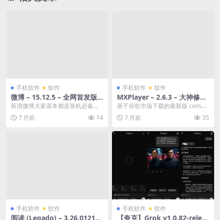
手机软件
软件
手机软件
软件
微博 – 15.12.5 – 全网首发版
MXPlayer – 2.6.3 – 大神修改
本 – 社交资讯/辅助 – [Androi
版 – 影音娱乐/播放器 – [Andr
新浪微博大家基本都是装机必备了
基于谷歌市场下载的最新版 com.m
d][夸克网盘/迅雷网盘]
oid][夸克网盘/迅雷网盘]
吧，只是话说回来新浪的一些政策
xtech.videoplayer.ad 修...
7 月前
14
7 月前
35
基本上将一批优秀的第...
手机软件
软件
手机软件
软件
阅读 (Legado) – 3.26.012112
【夸克】Grok v1.0.82-releas