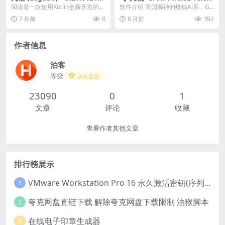
00 – 去广告纯净版 – 移动应
e.02 解锁订阅版-免费下载
阅读是一款使用Kotlin全新开发的开
软件介绍 美国源神的烧钱Ai系，Gr
用/阅读 – [Android][夸克网
源的阅读软件，如今的小说阅读软
ok 是由 xAI 开发的人工智能助手，
7 月前
8
8 月前
392
盘/迅雷网盘]
件总是在不断...
旨在...
作者信息
泊客
等级
永久会员
23090
0
1
文章
评论
收藏
查看作者其他文章
排行榜展示
VMware Workstation Pro 16 永久激活密钥(序列号)
1
夸克网盘直链下载 解除夸克网盘下载限制 油猴脚本
2
在线电子印章生成器
3