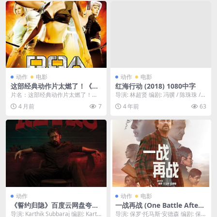
动作
电影
动作
电影
这部经典动作片太燃了！《生
红海行动 (2018) 1080中字
死格斗》2006美国动作大片百
片名：这部经典动作片太燃了！
导演: 林超贤 编剧: 冯骥 / 陈珠珠 /
度云网盘夸克下载
《生死格斗》2006美国动作大片百
林明杰 主演: 张译 / 黄景瑜 ...
4 月前
7
4 年前
63
度云网盘夸克下载 ...
动作
动作
电影
《誓约归隐》百度云网盘夸克
一战再战 (One Battle After
下载.阿里云盘.中字.(2025)
Another) – 2025 – 战争/历史
导演: Karthik Subbaraj 编剧: Karthi
导演: 保罗·托马斯·安德森 编剧: 保