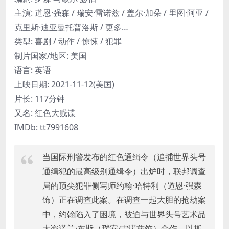
主演: 道恩·强森 / 瑞安·雷诺兹 / 盖尔·加朵 / 里图·阿亚 /
克里斯·迪亚曼托普洛斯 / 更多…
类型: 喜剧 / 动作 / 惊悚 / 犯罪
制片国家/地区: 美国
语言: 英语
上映日期: 2021-11-12(美国)
片长: 117分钟
又名: 红色大贱谍
IMDb: tt7991608
当国际刑警发布的红色通缉令（追捕世界头号
通缉犯的最高级别通缉令）出炉时，联邦调查
局的顶尖犯罪侧写师约翰·哈特利（道恩·强森
饰）正在调查此案。在调查一起大胆的抢劫案
中，约翰陷入了困境，被迫与世界头号艺术品
大盗诺兰·布斯（瑞安·雷诺兹饰）合作，以抓