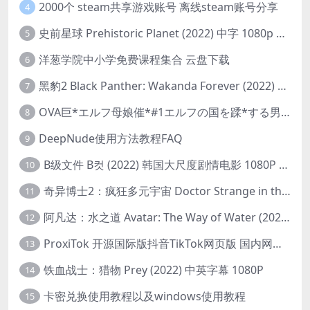
2000个 steam共享游戏账号 离线steam账号分享
4
史前星球 Prehistoric Planet (2022) 中字 1080p 高清 阿里云盘 2022.5.27已更新全集
5
洋葱学院中小学免费课程集合 云盘下载
6
黑豹2 Black Panther: Wakanda Forever (2022) 高清版
7
OVA巨*エルフ母娘催*#1エルフの国を蹂*する男。汚された女王と姫
8
DeepNude使用方法教程FAQ
9
B级文件 B컷 (2022) 韩国大尺度剧情电影 1080P 中字
10
奇异博士2：疯狂多元宇宙 Doctor Strange in the Multiverse of Madness (2022) 高清版1080p
11
阿凡达：水之道 Avatar: The Way of Water (2022) 1080p 2k 4k 中文字幕
12
ProxiTok 开源国际版抖音TikTok网页版 国内网络直连
13
铁血战士：猎物 Prey (2022) 中英字幕 1080P
14
卡密兑换使用教程以及windows使用教程
15