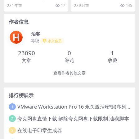
– 4K同步更新 – 夸克网盘/迅
k Subbara...
罗·托马斯·安德森 / 托马斯·品钦 又...
1 年前
17
9 月前
145
雷网盘免费下载 | 4ho电影资
源
作者信息
泊客
等级
永久会员
23090
0
1
文章
评论
收藏
查看作者其他文章
排行榜展示
VMware Workstation Pro 16 永久激活密钥(序列号)
1
夸克网盘直链下载 解除夸克网盘下载限制 油猴脚本
2
在线电子印章生成器
3