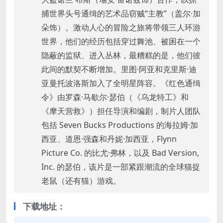
捕世界头号通缉的艺术品窃贼“主教”（盖尔·加
朵饰）。激动人心的冒险之旅将带领三人环游
世界，他们的经历包括穿过舞池、被困在一个
隐蔽的监狱、进入丛林，最糟糕的是，他们彼
此间的默契不断增加。里图·阿亚和克里斯·迪
亚曼托波洛斯加入了全明星阵容。《红色通缉
令》由罗森·马歇尔·瑟伯（《乌龙特工》和
《摩天营救》）担任导演和编剧，制片人团队
包括 Seven Bucks Productions 的海拉姆·加
西亚、道恩·强森和丹妮·加西亚，Flynn
Picture Co. 的比尤·弗林，以及 Bad Version,
Inc. 的瑟伯，该片是一部紧跟潮流的全球猫捉
老鼠（还有猫）游戏。
下载地址：