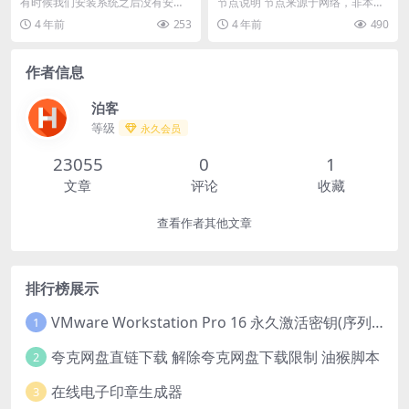
无网安装驱动
有时候我们安装系统之后没有安装
节点说明 节点来源于网络，非本站
网卡驱动导致无法上网，可以用这
制作，可当作备用节点使用，勿广
4 年前
253
4 年前
490
款软件直接安装驱动，...
泛传播，可用性自行...
作者信息
泊客
等级
永久会员
23055
0
1
文章
评论
收藏
查看作者其他文章
排行榜展示
VMware Workstation Pro 16 永久激活密钥(序列号)
1
夸克网盘直链下载 解除夸克网盘下载限制 油猴脚本
2
在线电子印章生成器
3