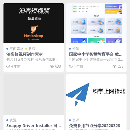
平面素材
教程
资源
泊客短视频制作素材
国家中小学智慧教育平台 教育
部推出的在线视频学习平台
包含11G各类素材 联系微信索取：
1 国家中小学智慧教育平台官网 2
18888295911
国家中小学智慧教育平台官网app
4 年前
633
4 年前
233
下载 “国家...
资源
资源
Snappy Driver Installer 可
免费备用节点分享20220328