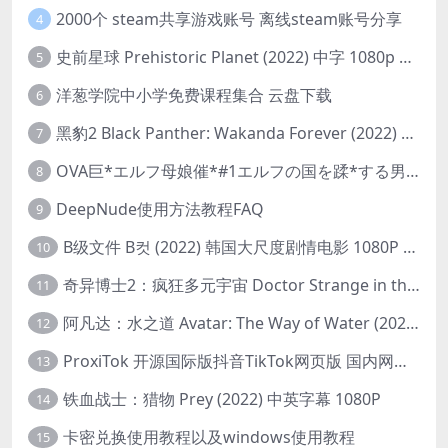
2000个 steam共享游戏账号 离线steam账号分享
4
史前星球 Prehistoric Planet (2022) 中字 1080p 高清 阿里云盘 2022.5.27已更新全集
5
洋葱学院中小学免费课程集合 云盘下载
6
黑豹2 Black Panther: Wakanda Forever (2022) 高清版
7
OVA巨*エルフ母娘催*#1エルフの国を蹂*する男。汚された女王と姫
8
DeepNude使用方法教程FAQ
9
B级文件 B컷 (2022) 韩国大尺度剧情电影 1080P 中字
10
奇异博士2：疯狂多元宇宙 Doctor Strange in the Multiverse of Madness (2022) 高清版1080p
11
阿凡达：水之道 Avatar: The Way of Water (2022) 1080p 2k 4k 中文字幕
12
ProxiTok 开源国际版抖音TikTok网页版 国内网络直连
13
铁血战士：猎物 Prey (2022) 中英字幕 1080P
14
卡密兑换使用教程以及windows使用教程
15