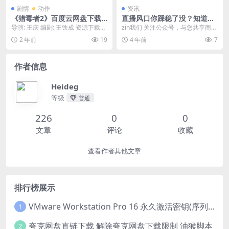
剧情
动作
资讯
《猎毒者2》百度云网盘下载.
直播风口你踩稳了没？知道这
阿里云盘.国语中字.(2024)
些助你变现！
导演: 王庆 编剧: 王铁成 资源下载：
zin我们 关注公众号，与您共享商业
猎毒者2下载阿里云盘,百度云盘,夸
女性魅力 新商業女性 in Japan 未
2 年前
19
4 年前
7
克下载...
来...
作者信息
Heideg
等级
普通
226
0
0
文章
评论
收藏
查看作者其他文章
排行榜展示
VMware Workstation Pro 16 永久激活密钥(序列号)
1
夸克网盘直链下载 解除夸克网盘下载限制 油猴脚本
2