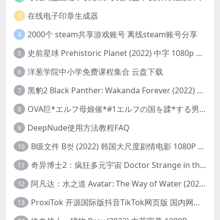
在线电子印章生成器
3
2000个 steam共享游戏账号 离线steam账号分享
4
史前星球 Prehistoric Planet (2022) 中字 1080p 高清 阿里云盘 2022.5.27已更新全集
5
洋葱学院中小学免费课程集合 云盘下载
6
黑豹2 Black Panther: Wakanda Forever (2022) 高清版
7
OVA巨*エルフ母娘催*#1エルフの国を蹂*する男。汚された女王と姫
8
DeepNude使用方法教程FAQ
9
B级文件 B컷 (2022) 韩国大尺度剧情电影 1080P 中字
10
奇异博士2：疯狂多元宇宙 Doctor Strange in the Multiverse of Madness (2022) 高清版1080p
11
阿凡达：水之道 Avatar: The Way of Water (2022) 1080p 2k 4k 中文字幕
12
ProxiTok 开源国际版抖音TikTok网页版 国内网络直连
13