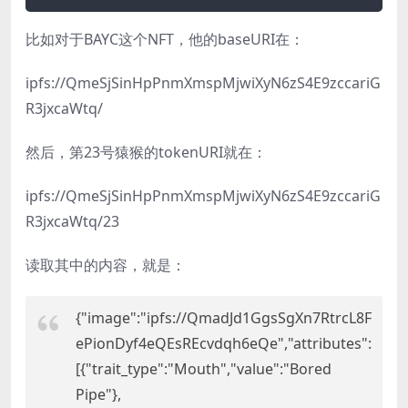
比如对于BAYC这个NFT，他的baseURI在：
ipfs://QmeSjSinHpPnmXmspMjwiXyN6zS4E9zccariG
R3jxcaWtq/
然后，第23号猿猴的tokenURI就在：
ipfs://QmeSjSinHpPnmXmspMjwiXyN6zS4E9zccariG
R3jxcaWtq/23
读取其中的内容，就是：
{
image
:
ipfs://QmadJd1GgsSgXn7RtrcL8F
ePionDyf4eQEsREcvdqh6eQe
,
attributes
:
[{
trait_type
:
Mouth
,
value
:
Bored
Pipe
},