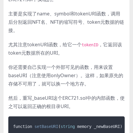
主要是实现了name、symbol和tokenURI函数，调用
后分别返回NFT名、NFT的缩写符号、token元数据的链
接。
尤其注意tokenURI函数，给它一个
，它返回该
tokenID
token元数据所在的URI。
你还需要自己实现一个外部可见的函数，用来设置
baseURI（注意使用onlyOwner）。这样，如果原先的
存储不可用了，就可以换一个地方存。
然后，重写_baseURI这个ERC721.sol中的内部函数，使
之可以返回正确的根目录URI。
function 
setBaseURI
(
string
 memory _newBaseURI
) 
pub