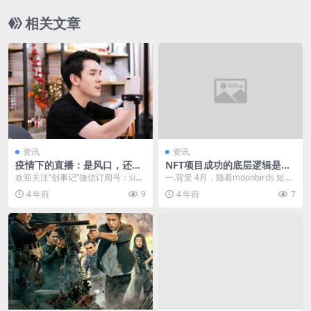
相关文章
资讯
资讯
疫情下的直播：是风口，还是
NFT项目成功的底层逻辑是什
无聊经济？
么？非蓝筹NFT项目怎么破
欢迎关注“创事记”微信订阅号：sina
一.背景 4月，随着moonbirds 短时
局？
chuangshiji 文/显微故事 来源...
间破纪录交易额引爆市场，bayc土
4 年前
9
4 年前
7
地...