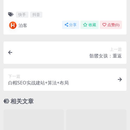
快手
抖音
泊客
分享
收藏
点赞(
0
)
上一篇
骷髅女孩：重返
下一篇
白帽SEO实战建站+算法+布局
相关文章