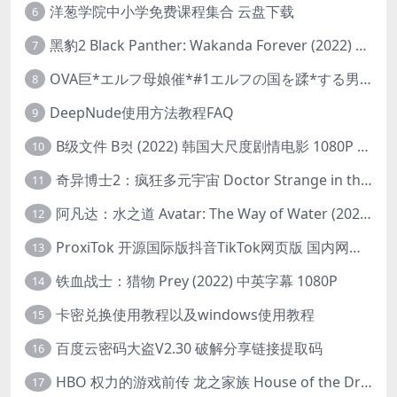
洋葱学院中小学免费课程集合 云盘下载
6
黑豹2 Black Panther: Wakanda Forever (2022) 高清版
7
OVA巨*エルフ母娘催*#1エルフの国を蹂*する男。汚された女王と姫
8
DeepNude使用方法教程FAQ
9
B级文件 B컷 (2022) 韩国大尺度剧情电影 1080P 中字
10
奇异博士2：疯狂多元宇宙 Doctor Strange in the Multiverse of Madness (2022) 高清版1080p
11
阿凡达：水之道 Avatar: The Way of Water (2022) 1080p 2k 4k 中文字幕
12
ProxiTok 开源国际版抖音TikTok网页版 国内网络直连
13
铁血战士：猎物 Prey (2022) 中英字幕 1080P
14
卡密兑换使用教程以及windows使用教程
15
百度云密码大盗V2.30 破解分享链接提取码
16
HBO 权力的游戏前传 龙之家族 House of the Dragon (2022) 中字 1080P 更新4集
17