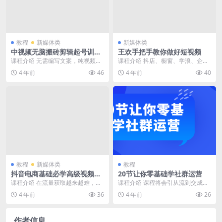
教程
新媒体类
新媒体类
中视频无脑搬砖剪辑起号训练
王欢手把手教你做好短视频
营高级视频教程
课程介绍 无需编写文案，纯视频剪
课程介绍 抖店、橱窗、学浪、企业
辑搬运，通过简单的复制技巧，就
号、精选联盟实操课程！课程非常
4 年前
46
4 年前
40
能获取中视频收益。...
详细，深入浅出，通...
教程
新媒体类
教程
抖音电商基础必学高级视频课
20节让你零基础学社群运营
程
课程介绍 在流量获取越来越难，推
课程介绍 课程将会引从流到交成到
广成本越来越高的今天，抖音开始
复购到变裂，帮你理梳社群营销体
4 年前
36
4 年前
26
成为越来越多某宝卖...
全系！程课所有容内...
作者信息