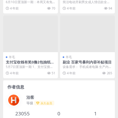
费 食人鲨
6月10日置顶新一期：本周又有免
简洁电动牙刷男女成人情侣款全自
费游戏领了 《食人鲨》是一款单
动声波震动充电式护龈软毛防水
4 年前
70
4 年前
94
人、开放世界动作角...
羊毛
羊毛
支付宝收钱有奖0撸2包抽纸包
副业 百家号暴利内容补贴项目
邮
5月7日置顶新一期 1、支付宝搜索
设备需求： 手机或者电脑 生产内容
“收钱有奖”->点第一个官方进去后-&
且审核通过后即可获得: 1、内容补
4 年前
51
4 年前
265
g...
贴: 1)单...
作者信息
泊客
等级
永久会员
23055
0
1