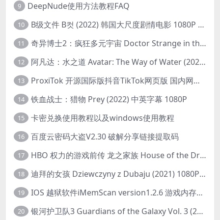
DeepNude使用方法教程FAQ
9
B级文件 B컷 (2022) 韩国大尺度剧情电影 1080P 中字
10
奇异博士2：疯狂多元宇宙 Doctor Strange in the Multiverse of Madness (2022) 高清版1080p
11
阿凡达：水之道 Avatar: The Way of Water (2022) 1080p 2k 4k 中文字幕
12
ProxiTok 开源国际版抖音TikTok网页版 国内网络直连
13
铁血战士：猎物 Prey (2022) 中英字幕 1080P
14
卡密兑换使用教程以及windows使用教程
15
百度云密码大盗V2.30 破解分享链接提取码
16
HBO 权力的游戏前传 龙之家族 House of the Dragon (2022) 中字 1080P 更新4集
17
迪拜的女孩 Dziewczyny z Dubaju (2021) 1080P 中字
18
IOS 越狱软件iMemScan version1.2.6 游戏内存修改器
19
银河护卫队3 Guardians of the Galaxy Vol. 3 (2023)4K高清资源1080p只分享精品
20