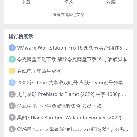
文章
评论
收藏
查看作者其他文章
排行榜展示
VMware Workstation Pro 16 永久激活密钥(序列号)
1
夸克网盘直链下载 解除夸克网盘下载限制 油猴脚本
2
在线电子印章生成器
3
2000个 steam共享游戏账号 离线steam账号分享
4
史前星球 Prehistoric Planet (2022) 中字 1080p 高清 阿里云盘 2022.5.27已更新全集
5
洋葱学院中小学免费课程集合 云盘下载
6
黑豹2 Black Panther: Wakanda Forever (2022) 高清版
7
OVA巨*エルフ母娘催*#1エルフの国を蹂*する男。汚された女王と姫
8