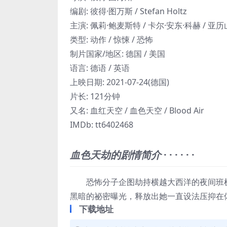
编剧: 彼得·图万斯 / Stefan Holtz
主演: 佩莉·鲍麦斯特 / 卡尔·安东·科赫 / 亚历山
类型: 动作 / 惊悚 / 恐怖
制片国家/地区: 德国 / 美国
语言: 德语 / 英语
上映日期: 2021-07-24(德国)
片长: 121分钟
又名: 血红天空 / 血色天空 / Blood Air
IMDb: tt6402468
血色天劫的剧情简介
· · · · · ·
恐怖分子企图劫持横越大西洋的夜间班机
黑暗的祕密曝光，释放出她一直设法压抑在
下载地址