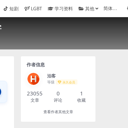
短剧
LGBT
学习资料
其他
字
作者信息
泊客
等级
永久会员
23055
0
1
文章
评论
收藏
查看作者其他文章