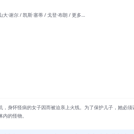
大·谢尔 / 凯斯·塞蒂 / 戈登·布朗 / 更多…
，身怀怪病的女子因而被迫亲上火线。为了保护儿子，她必须
体内的怪物。