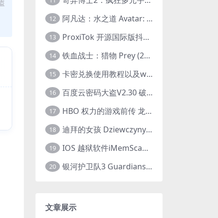
11
盗
阿凡达：水之道 Avatar: The Way of Water (2022) 1080p 2k 4k 中文字幕
12
ProxiTok 开源国际版抖音TikTok网页版 国内网络直连
13
铁血战士：猎物 Prey (2022) 中英字幕 1080P
14
卡密兑换使用教程以及windows使用教程
15
百度云密码大盗V2.30 破解分享链接提取码
16
HBO 权力的游戏前传 龙之家族 House of the Dragon (2022) 中字 1080P 更新4集
17
迪拜的女孩 Dziewczyny z Dubaju (2021) 1080P 中字
18
IOS 越狱软件iMemScan version1.2.6 游戏内存修改器
19
银河护卫队3 Guardians of the Galaxy Vol. 3 (2023)4K高清资源1080p只分享精品
20
文章展示