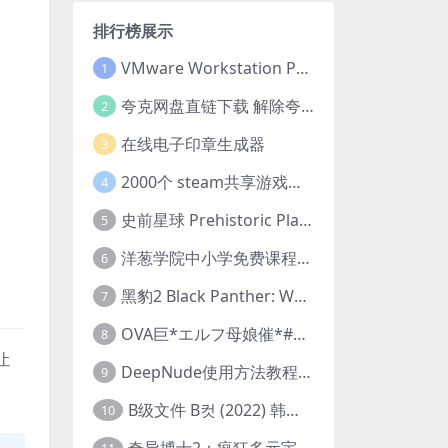
排行榜展示
VMware Workstation Pro 16 永久激活密钥(序列号)
1
夸克网盘直链下载 解除夸克网盘下载限制 油猴脚本
2
在线电子印章生成器
3
2000个 steam共享游戏账号 离线steam账号分享
4
史前星球 Prehistoric Planet (2022) 中字 1080p 高清 阿里云盘 2022.5.27已更新全集
5
洋葱学院中小学免费课程集合 云盘下载
6
黑豹2 Black Panther: Wakanda Forever (2022) 高清版
7
OVA巨*エルフ母娘催*#1エルフの国を蹂*する男。汚された女王と姫
8
让
DeepNude使用方法教程FAQ
9
B级文件 B컷 (2022) 韩国大尺度剧情电影 1080P 中字
10
奇异博士2：疯狂多元宇宙 Doctor Strange in the Multiverse of Madness (2022) 高清版1080p