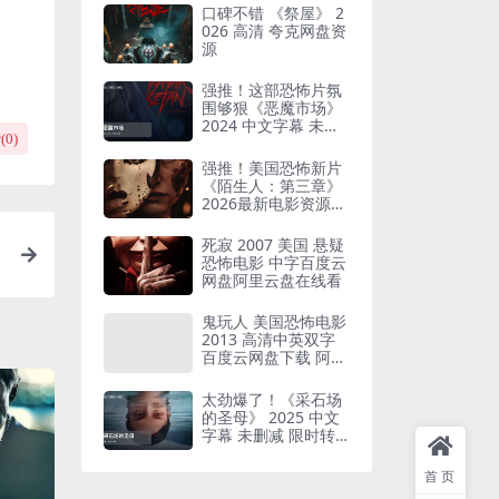
口碑不错 《祭屋》 2
026 高清 夸克网盘资
源
强推！这部恐怖片氛
围够狠《恶魔市场》
2024 中文字幕 未删
(
0
)
减 限时转存
强推！美国恐怖新片
《陌生人：第三章》
2026最新电影资源中
字版限时下载
死寂 2007 美国 悬疑
恐怖电影 中字百度云
网盘阿里云盘在线看
鬼玩人 美国恐怖电影
2013 高清中英双字
百度云网盘下载 阿里
云盘
太劲爆了！《采石场
的圣母》 2025 中文
字幕 未删减 限时转
存
首页