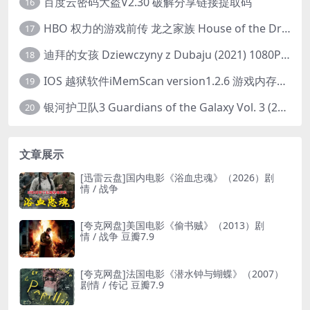
百度云密码大盗V2.30 破解分享链接提取码
16
HBO 权力的游戏前传 龙之家族 House of the Dragon (2022) 中字 1080P 更新4集
17
迪拜的女孩 Dziewczyny z Dubaju (2021) 1080P 中字
18
IOS 越狱软件iMemScan version1.2.6 游戏内存修改器
19
银河护卫队3 Guardians of the Galaxy Vol. 3 (2023)4K高清资源1080p只分享精品
20
文章展示
[迅雷云盘]国内电影《浴血忠魂》（2026）剧
情 / 战争
[夸克网盘]美国电影《偷书贼》（2013）剧
情 / 战争 豆瓣7.9
[夸克网盘]法国电影《潜水钟与蝴蝶》（2007）
剧情 / 传记 豆瓣7.9