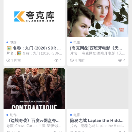
电影
电影
🖼 名称：九门‎ (2026) SDR D
[夸克网盘]西班牙电影《天堂
V杜比视界 高码率 DTS5.1+D
山》（2019）奇幻 豆瓣5.4
片名：🖼 名称：九门‎ (2026) SDR
片名：[夸克网盘]西班牙电影《天堂
DP5.1 中字更08集，陈伟霆
DV杜比视界 高码率 DTS5.1...
山》（2019）奇幻 豆瓣5.4 分类：
1 周前
1
4 周前
4
电影 ...
动作
电影
《边境奇袭》百度云网盘夸克
隐秘之城 Laplae the Hidden
下载.阿里云盘.中字.(2025)
Town / Mueang Laplae / La
导演: Chava Cartas 主演: 诺伊·埃
片名：隐秘之城 Laplae the Hidden
plae City
尔南德斯 / Mayra Ba...
Town / Mueang ...