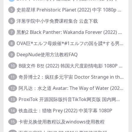
史前星球 Prehistoric Planet (2022) 中字 1080p 高清 阿里云盘 2022.5.27已更新全集
5
洋葱学院中小学免费课程集合 云盘下载
6
黑豹2 Black Panther: Wakanda Forever (2022) 高清版
7
OVA巨*エルフ母娘催*#1エルフの国を蹂*する男。汚された女王と姫
8
DeepNude使用方法教程FAQ
9
B级文件 B컷 (2022) 韩国大尺度剧情电影 1080P 中字
10
奇异博士2：疯狂多元宇宙 Doctor Strange in the Multiverse of Madness (2022) 高清版1080p
11
阿凡达：水之道 Avatar: The Way of Water (2022) 1080p 2k 4k 中文字幕
12
ProxiTok 开源国际版抖音TikTok网页版 国内网络直连
13
铁血战士：猎物 Prey (2022) 中英字幕 1080P
14
卡密兑换使用教程以及windows使用教程
15