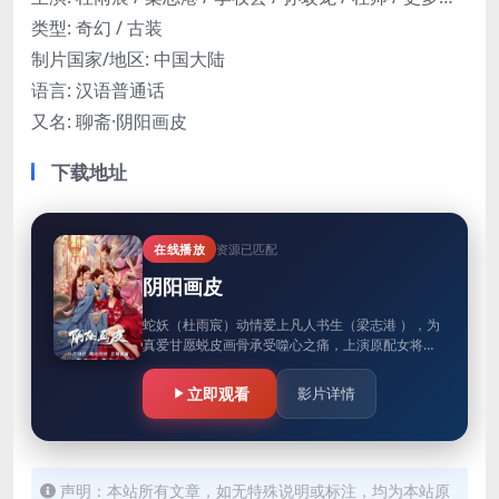
类型: 奇幻 / 古装
制片国家/地区: 中国大陆
语言: 汉语普通话
又名: 聊斋·阴阳画皮
下载地址
在线播放
资源已匹配
阴阳画皮
蛇妖（杜雨宸）动情爱上凡人书生（梁志港 ），为
真爱甘愿蜕皮画骨承受噬心之痛，上演原配女将军
（李牧芸）替身虐恋悲歌！妖精姐妹（克拉拉）
（向昕）惩戒渣男吸食阳气，乾…
立即观看
影片详情
声明：本站所有文章，如无特殊说明或标注，均为本站原