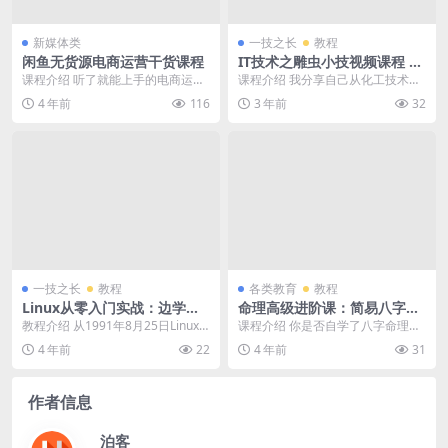
新媒体类
一技之长
教程
闲鱼无货源电商运营干货课程
IT技术之雕虫小技视频课程 精
选集
课程介绍 听了就能上手的电商运营
课程介绍 我分享自己从化工技术员
干货；本课程汇聚了我们8年来在电
改行从事IT职业教育，其中有经历
4 年前
116
3 年前
32
商的实战经验，给...
过的迷茫和彷徨，...
一技之长
教程
各类教育
教程
Linux从零入门实战：边学边
命理高级进阶课：简易八字大
练高级视频教程
师版高级视频教程
教程介绍 从1991年8月25日Linux T
课程介绍 你是否自学了八字命理很
orvalds宣告Linux操作系...
久却还停留在拿不准旺衰和用神的
4 年前
22
4 年前
31
层面上?是否对于八...
作者信息
泊客