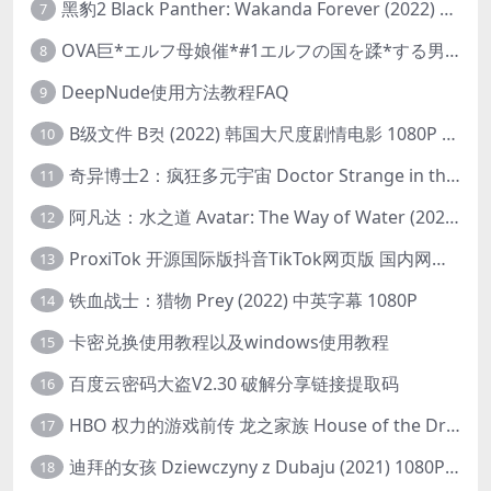
黑豹2 Black Panther: Wakanda Forever (2022) 高清版
7
OVA巨*エルフ母娘催*#1エルフの国を蹂*する男。汚された女王と姫
8
DeepNude使用方法教程FAQ
9
B级文件 B컷 (2022) 韩国大尺度剧情电影 1080P 中字
10
奇异博士2：疯狂多元宇宙 Doctor Strange in the Multiverse of Madness (2022) 高清版1080p
11
阿凡达：水之道 Avatar: The Way of Water (2022) 1080p 2k 4k 中文字幕
12
ProxiTok 开源国际版抖音TikTok网页版 国内网络直连
13
铁血战士：猎物 Prey (2022) 中英字幕 1080P
14
卡密兑换使用教程以及windows使用教程
15
百度云密码大盗V2.30 破解分享链接提取码
16
HBO 权力的游戏前传 龙之家族 House of the Dragon (2022) 中字 1080P 更新4集
17
迪拜的女孩 Dziewczyny z Dubaju (2021) 1080P 中字
18