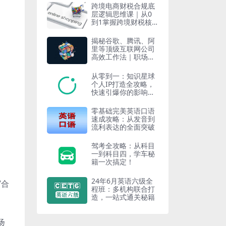
跨境电商财税合规底
层逻辑思维课｜从0
到1掌握跨境财税核
心策略
揭秘谷歌、腾讯、阿
里等顶级互联网公司
高效工作法｜职场人
必备实战宝典
从零到一：知识星球
个人IP打造全攻略，
快速引爆你的影响
力！
零基础完美英语口语
速成攻略：从发音到
流利表达的全面突破
驾考全攻略：从科目
一到科目四，学车秘
籍一次搞定！
24年6月英语六级全
”合
程班：多机构联合打
造，一站式通关秘籍
扬