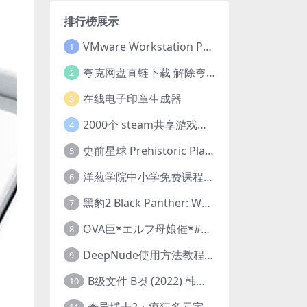
排行榜展示
VMware Workstation Pro 16 永久激活密钥(序列号)
1
夸克网盘直链下载 解除夸克网盘下载限制 油猴脚本
2
在线电子印章生成器
3
2000个 steam共享游戏账号 离线steam账号分享
4
史前星球 Prehistoric Planet (2022) 中字 1080p 高清 阿里云盘 2022.5.27已更新全集
5
洋葱学院中小学免费课程集合 云盘下载
6
黑豹2 Black Panther: Wakanda Forever (2022) 高清版
7
OVA巨*エルフ母娘催*#1エルフの国を蹂*する男。汚された女王と姫
8
DeepNude使用方法教程FAQ
9
B级文件 B컷 (2022) 韩国大尺度剧情电影 1080P 中字
10
奇异博士2：疯狂多元宇宙 Doctor Strange in the Multiverse of Madness (2022) 高清版1080p