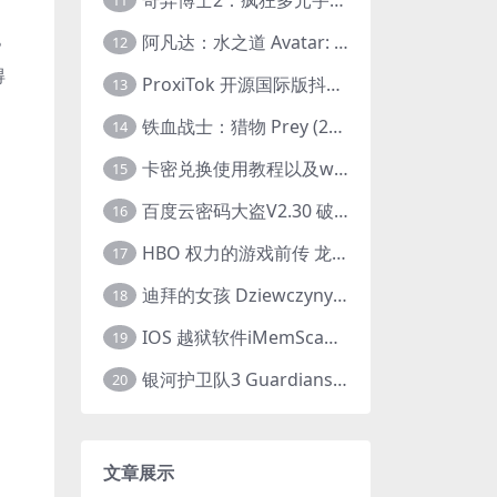
11
阿凡达：水之道 Avatar: The Way of Water (2022) 1080p 2k 4k 中文字幕
》
12
得
ProxiTok 开源国际版抖音TikTok网页版 国内网络直连
13
铁血战士：猎物 Prey (2022) 中英字幕 1080P
14
卡密兑换使用教程以及windows使用教程
15
百度云密码大盗V2.30 破解分享链接提取码
16
HBO 权力的游戏前传 龙之家族 House of the Dragon (2022) 中字 1080P 更新4集
17
迪拜的女孩 Dziewczyny z Dubaju (2021) 1080P 中字
18
IOS 越狱软件iMemScan version1.2.6 游戏内存修改器
19
银河护卫队3 Guardians of the Galaxy Vol. 3 (2023)4K高清资源1080p只分享精品
20
文章展示