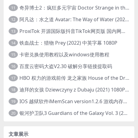
奇异博士2：疯狂多元宇宙 Doctor Strange in the Multiverse of Madness (2022) 高清版1080p
11
阿凡达：水之道 Avatar: The Way of Water (2022) 1080p 2k 4k 中文字幕
12
ProxiTok 开源国际版抖音TikTok网页版 国内网络直连
13
铁血战士：猎物 Prey (2022) 中英字幕 1080P
14
卡密兑换使用教程以及windows使用教程
15
百度云密码大盗V2.30 破解分享链接提取码
16
HBO 权力的游戏前传 龙之家族 House of the Dragon (2022) 中字 1080P 更新4集
17
迪拜的女孩 Dziewczyny z Dubaju (2021) 1080P 中字
18
IOS 越狱软件iMemScan version1.2.6 游戏内存修改器
19
银河护卫队3 Guardians of the Galaxy Vol. 3 (2023)4K高清资源1080p只分享精品
20
文章展示