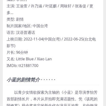
主演: 王渝萱 / 许乃涵 / 叶廷麒 / 周咏轩 / 张洛偍 / 更
多…
类型: 剧情
制片国家/地区: 中国台湾
语言: 汉语普通话
上映日期: 2022-11-04(中国台湾) / 2022-06-25(台北电
影节)
片长: 96分钟
又名: Little Blue / Xiao Lan
IMDb: tt21881700
小蓝的剧情简介
· · · · · ·
以青少女情欲探索为主轴的《小蓝》是导演李怡芳
首部剧情长片，本片从开拍即充满话题性。凭《该死的
阿修罗》获金奖肯定的新生代女演员王渝萱，片中饰演