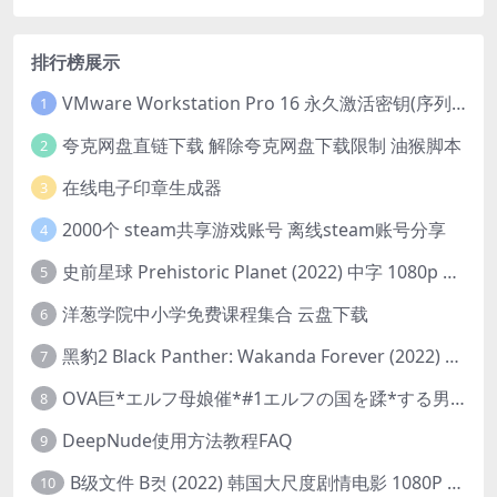
排行榜展示
VMware Workstation Pro 16 永久激活密钥(序列号)
1
夸克网盘直链下载 解除夸克网盘下载限制 油猴脚本
2
在线电子印章生成器
3
2000个 steam共享游戏账号 离线steam账号分享
4
史前星球 Prehistoric Planet (2022) 中字 1080p 高清 阿里云盘 2022.5.27已更新全集
5
洋葱学院中小学免费课程集合 云盘下载
6
黑豹2 Black Panther: Wakanda Forever (2022) 高清版
7
OVA巨*エルフ母娘催*#1エルフの国を蹂*する男。汚された女王と姫
8
DeepNude使用方法教程FAQ
9
B级文件 B컷 (2022) 韩国大尺度剧情电影 1080P 中字
10