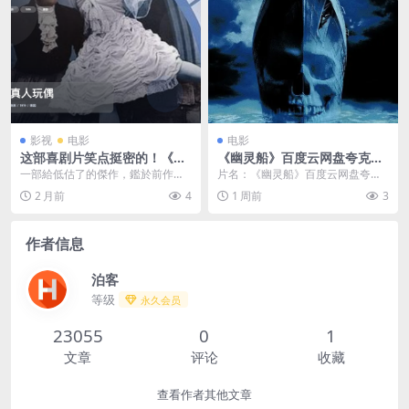
影视
电影
电影
这部喜剧片笑点挺密的！《真
《幽灵船》百度云网盘夸克下
人玩偶》 1919 未删减 限时转
载.阿里云盘.中字.(2002)
一部給低估了的傑作，鑑於前作被
片名：《幽灵船》百度云网盘夸克
存
指離經叛道，劉別謙改拍童話式故
下载.阿里云盘.中字.(2002) 分类：
2 月前
4
1 周前
3
事，拍出令德國人瞠目...
电影 又...
作者信息
泊客
等级
永久会员
23055
0
1
文章
评论
收藏
查看作者其他文章