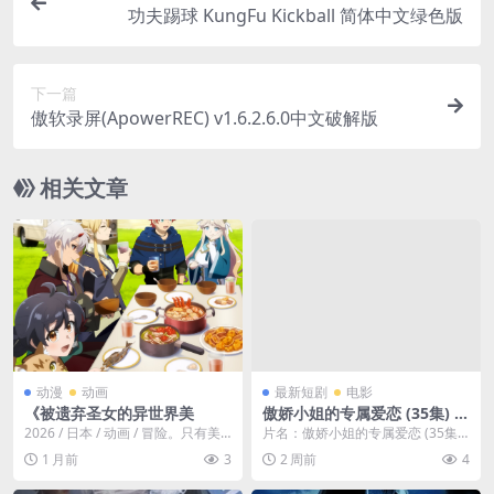
功夫踢球 KungFu Kickball 简体中文绿色版
下一篇
傲软录屏(ApowerREC) v1.6.2.6.0中文破解版
相关文章
动漫
动画
最新短剧
电影
《被遗弃圣女的异世界美
傲娇小姐的专属爱恋 (35集) |
短剧
2026 / 日本 / 动画 / 冒险。只有美
片名：傲娇小姐的专属爱恋 (35集)
少女高中生们被召唤走了，而我一
| 短剧 分类：电影 年份：2026 详
1 月前
3
2 周前
4
个人...
情...