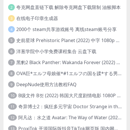
夸克网盘直链下载 解除夸克网盘下载限制 油猴脚本
2
在线电子印章生成器
3
2000个 steam共享游戏账号 离线steam账号分享
4
史前星球 Prehistoric Planet (2022) 中字 1080p 高清 阿里云盘 2022.5.27已更新全集
5
洋葱学院中小学免费课程集合 云盘下载
6
黑豹2 Black Panther: Wakanda Forever (2022) 高清版
7
OVA巨*エルフ母娘催*#1エルフの国を蹂*する男。汚された女王と姫
8
DeepNude使用方法教程FAQ
9
B级文件 B컷 (2022) 韩国大尺度剧情电影 1080P 中字
10
奇异博士2：疯狂多元宇宙 Doctor Strange in the Multiverse of Madness (2022) 高清版1080p
11
阿凡达：水之道 Avatar: The Way of Water (2022) 1080p 2k 4k 中文字幕
12
ProxiTok 开源国际版抖音TikTok网页版 国内网络直连
13