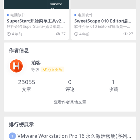
电脑软件
电脑软件
SuperStart开始菜单工具v2.
SweetScape 010 Editor编辑
1.7
器13.0.1 破解版
软件介绍 SuperStart开始菜单是一
软件介绍 010 Editor破解版是一款
款Win7/Win8/Win10/Wi...
专业的文本编辑器和十六进制编辑
4 年前
37
4 年前
27
器,01...
作者信息
泊客
等级
永久会员
23055
0
1
文章
评论
收藏
查看作者其他文章
排行榜展示
VMware Workstation Pro 16 永久激活密钥(序列号)
1