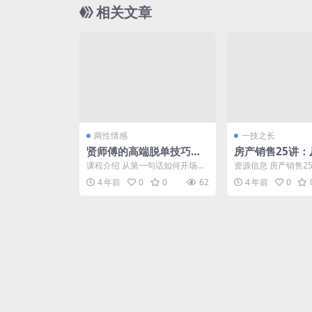
相关文章
两性情感
一技之长
贤师傅的高端脱单技巧视
房产销售25讲：
频课
销冠的修炼手册
课程介绍 从第一句话如何开场到
资源信息 房产销售2
彼此欣赏喜欢出来见面过程中所
到销冠的修炼手册，
4 年前
0
0
62
4 年前
0
涉及的问题如何解决。如...
适合刚做房产销售，..