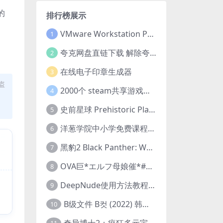
的
排行榜展示
VMware Workstation Pro 16 永久激活密钥(序列号)
1
夸克网盘直链下载 解除夸克网盘下载限制 油猴脚本
2
在线电子印章生成器
3
盗
2000个 steam共享游戏账号 离线steam账号分享
4
史前星球 Prehistoric Planet (2022) 中字 1080p 高清 阿里云盘 2022.5.27已更新全集
5
洋葱学院中小学免费课程集合 云盘下载
6
黑豹2 Black Panther: Wakanda Forever (2022) 高清版
7
OVA巨*エルフ母娘催*#1エルフの国を蹂*する男。汚された女王と姫
8
DeepNude使用方法教程FAQ
9
B级文件 B컷 (2022) 韩国大尺度剧情电影 1080P 中字
10
奇异博士2：疯狂多元宇宙 Doctor Strange in the Multiverse of Madness (2022) 高清版1080p