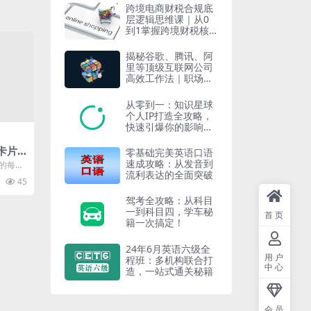
跨境电商财税合规底
层逻辑思维课｜从0
到1掌握跨境财税核
心策略
揭秘谷歌、腾讯、阿
里等顶级互联网公司
高效工作法｜职场人
必备实战宝典
从零到一：知识星球
个人IP打造全攻略，
快速引爆你的影响
力！
卡片
零基础完美英语口语
速成攻略：从发音到
章的每一
流利表达的全面突破
21天思
45
驾考全攻略：从科目
一到科目四，学车秘
首页
籍一次搞定！
24年6月英语六级全
用户
程班：多机构联合打
中心
造，一站式通关秘籍
会员