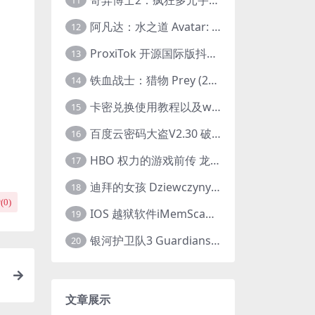
11
阿凡达：水之道 Avatar: The Way of Water (2022) 1080p 2k 4k 中文字幕
12
ProxiTok 开源国际版抖音TikTok网页版 国内网络直连
13
铁血战士：猎物 Prey (2022) 中英字幕 1080P
14
卡密兑换使用教程以及windows使用教程
15
百度云密码大盗V2.30 破解分享链接提取码
16
HBO 权力的游戏前传 龙之家族 House of the Dragon (2022) 中字 1080P 更新4集
17
迪拜的女孩 Dziewczyny z Dubaju (2021) 1080P 中字
18
(
0
)
IOS 越狱软件iMemScan version1.2.6 游戏内存修改器
19
银河护卫队3 Guardians of the Galaxy Vol. 3 (2023)4K高清资源1080p只分享精品
20
文章展示