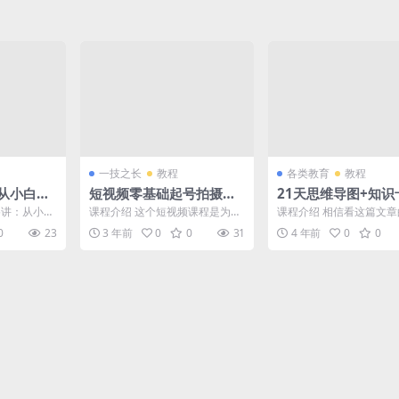
一技之长
教程
各类教育
教程
从小白到
短视频零基础起号拍摄剪
21天思维导图+知识
辑速成 精选集
高级视频教程
5讲：从小白
课程介绍 这个短视频课程是为零
课程介绍 相信看这篇文
25节音频，
基础学习者设计的，旨在快速掌
位朋友，都有过努力学习 
0
23
3 年前
0
0
31
4 年前
0
0
.
握拍摄和剪辑的基础知识...
维导图+知识卡片 ...