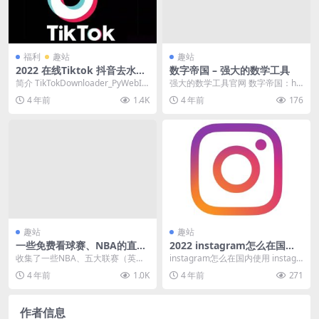
福利
趣站
趣站
2022 在线Tiktok 抖音去水印
数字帝国 – 强大的数学工具
解析 GitHub免费开源项目
简介 TikTokDownloader_PyWebIO
强大的数学工具官网 数字帝国：htt
基于抖音官方API，实现在...
ps://zh.numberempire.c...
4 年前
1.4K
4 年前
176
趣站
趣站
一些免费看球赛、NBA的直播
2022 instagram怎么在国内
网站地址
使用 顷刻app国内免翻ins软
收集了一些NBA、五大联赛（英格
instagram怎么在国内使用 instagr
件
兰足球超级联赛、西班牙足球甲级
am是一款国外的在线图片及视频
4 年前
1.0K
4 年前
271
联赛、意大利足球甲...
分...
作者信息