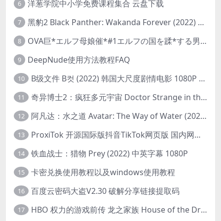
洋葱学院中小学免费课程集合 云盘下载
6
黑豹2 Black Panther: Wakanda Forever (2022) 高清版
7
OVA巨*エルフ母娘催*#1エルフの国を蹂*する男。汚された女王と姫
8
DeepNude使用方法教程FAQ
9
B级文件 B컷 (2022) 韩国大尺度剧情电影 1080P 中字
10
奇异博士2：疯狂多元宇宙 Doctor Strange in the Multiverse of Madness (2022) 高清版1080p
11
阿凡达：水之道 Avatar: The Way of Water (2022) 1080p 2k 4k 中文字幕
12
ProxiTok 开源国际版抖音TikTok网页版 国内网络直连
13
铁血战士：猎物 Prey (2022) 中英字幕 1080P
14
卡密兑换使用教程以及windows使用教程
15
百度云密码大盗V2.30 破解分享链接提取码
16
HBO 权力的游戏前传 龙之家族 House of the Dragon (2022) 中字 1080P 更新4集
17