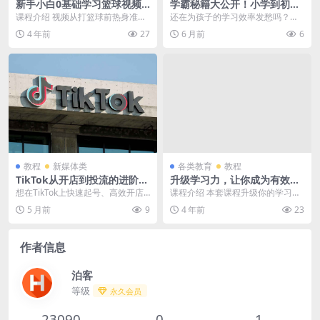
新手小白0基础学习篮球视频
学霸秘籍大公开！小学到初中
课程
全科状元笔记+课堂精华汇总
课程介绍 视频从打篮球前热身准备
还在为孩子的学习效率发愁吗？这
【6.33GB】
活动、打篮球如何训练球感、各种
份《学霸状元笔记类资料汇总》将
4 年前
27
6 月前
6
运球动作方法及要领...
为你解决所有烦恼！资...
教程
新媒体类
各类教育
教程
TikTok从开店到投流的进阶课
升级学习力，让你成为有效学
｜手把手教你打造爆款跨境店
习的高手视频教程
想在TikTok上快速起号、高效开店
课程介绍 本套课程升级你的学习
铺，引爆全球流量！
并精准投放广告？《TikTok从开店
力，让你成为有效学习的高手：课
5 月前
9
4 年前
23
到投流的...
程官方售价99元，由...
作者信息
泊客
等级
永久会员
23090
0
1