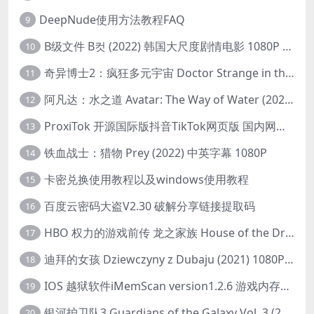
DeepNude使用方法教程FAQ
9
B级文件 B컷 (2022) 韩国大尺度剧情电影 1080P 中字
10
奇异博士2：疯狂多元宇宙 Doctor Strange in the Multiverse of Madness (2022) 高清版1080p
11
阿凡达：水之道 Avatar: The Way of Water (2022) 1080p 2k 4k 中文字幕
12
ProxiTok 开源国际版抖音TikTok网页版 国内网络直连
13
铁血战士：猎物 Prey (2022) 中英字幕 1080P
14
卡密兑换使用教程以及windows使用教程
15
百度云密码大盗V2.30 破解分享链接提取码
16
HBO 权力的游戏前传 龙之家族 House of the Dragon (2022) 中字 1080P 更新4集
17
迪拜的女孩 Dziewczyny z Dubaju (2021) 1080P 中字
18
IOS 越狱软件iMemScan version1.2.6 游戏内存修改器
19
银河护卫队3 Guardians of the Galaxy Vol. 3 (2023)4K高清资源1080p只分享精品
20