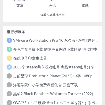
文章
评论
收藏
查看作者其他文章
排行榜展示
VMware Workstation Pro 16 永久激活密钥(序列号)
1
夸克网盘直链下载 解除夸克网盘下载限制 油猴脚本
2
在线电子印章生成器
3
2000个 steam共享游戏账号 离线steam账号分享
4
史前星球 Prehistoric Planet (2022) 中字 1080p 高清 阿里云盘 2022.5.27已更新全集
5
洋葱学院中小学免费课程集合 云盘下载
6
黑豹2 Black Panther: Wakanda Forever (2022) 高清版
7
OVA巨*エルフ母娘催*#1エルフの国を蹂*する男。汚された女王と姫
8