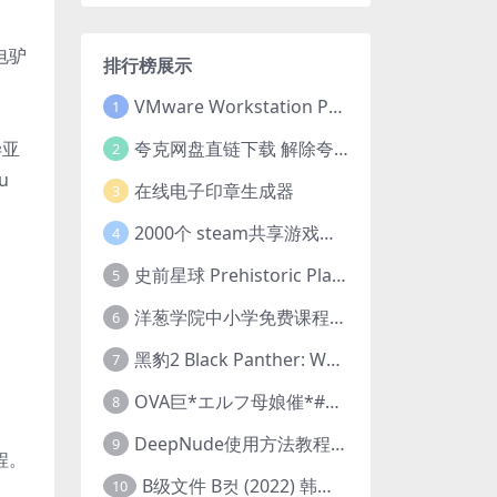
电驴
排行榜展示
VMware Workstation Pro 16 永久激活密钥(序列号)
1
夸克网盘直链下载 解除夸克网盘下载限制 油猴脚本
毕亚
2
u
在线电子印章生成器
3
2000个 steam共享游戏账号 离线steam账号分享
4
史前星球 Prehistoric Planet (2022) 中字 1080p 高清 阿里云盘 2022.5.27已更新全集
5
洋葱学院中小学免费课程集合 云盘下载
6
黑豹2 Black Panther: Wakanda Forever (2022) 高清版
7
OVA巨*エルフ母娘催*#1エルフの国を蹂*する男。汚された女王と姫
8
DeepNude使用方法教程FAQ
9
程。
B级文件 B컷 (2022) 韩国大尺度剧情电影 1080P 中字
10