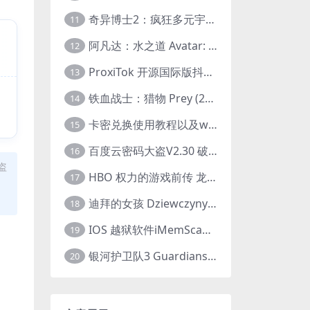
奇异博士2：疯狂多元宇宙 Doctor Strange in the Multiverse of Madness (2022) 高清版1080p
11
阿凡达：水之道 Avatar: The Way of Water (2022) 1080p 2k 4k 中文字幕
12
ProxiTok 开源国际版抖音TikTok网页版 国内网络直连
13
铁血战士：猎物 Prey (2022) 中英字幕 1080P
14
卡密兑换使用教程以及windows使用教程
15
百度云密码大盗V2.30 破解分享链接提取码
16
盗
HBO 权力的游戏前传 龙之家族 House of the Dragon (2022) 中字 1080P 更新4集
17
迪拜的女孩 Dziewczyny z Dubaju (2021) 1080P 中字
18
IOS 越狱软件iMemScan version1.2.6 游戏内存修改器
19
银河护卫队3 Guardians of the Galaxy Vol. 3 (2023)4K高清资源1080p只分享精品
20