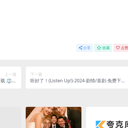
分享
收藏
点赞
上一篇
下一篇
下载 ⚖️一
听好了！(Listen Up!)-2024-剧情/喜剧-免费下载
了把柄，
🗣️一个总是被人忽视的“小透明”，意外获得了能
陷入道德
让所有人听从他命令的能力，一场啼笑皆非的逆
境⚖️｜
袭人生开始了🗣️｜