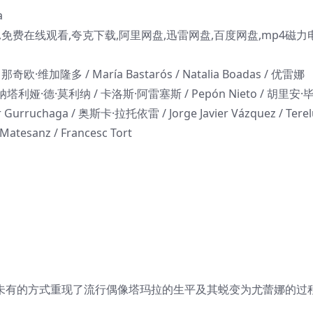
a
免费在线观看,夸克下载,阿里网盘,迅雷网盘,百度网盘,mp4磁力
a / 那奇欧·维加隆多 / María Bastarós / Natalia Boadas / 优雷娜
塔利娅·德·莫利纳 / 卡洛斯·阿雷塞斯 / Pepón Nieto / 胡里安·
 Gurruchaga / 奥斯卡·拉托依雷 / Jorge Javier Vázquez / Terel
tesanz / Francesc Tort
前所未有的方式重现了流行偶像塔玛拉的生平及其蜕变为尤蕾娜的过