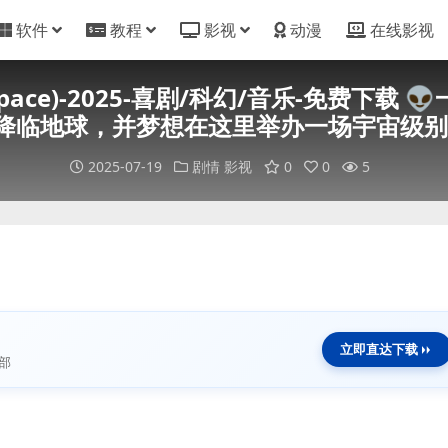
软件
教程
影视
动漫
在线影视
er Space)-2025-喜剧/科幻/音乐-免费
外降临地球，并梦想在这里举办一场宇宙级别
2025-07-19
剧情
影视
0
0
5
立即直达下载
部