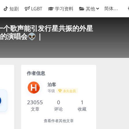
短剧
LGBT
学习资料
其他
下载 👽一个歌声能引发行星共振的外星
的演唱会👽｜
作者信息
泊客
等级
永久会员
23055
0
1
文章
评论
收藏
查看作者其他文章