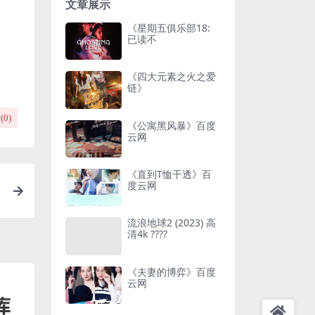
文章展示
《星期五俱乐部18:
已读不
《四大元素之火之爱
链》
(
0
)
《公寓黑风暴》百度
云网
《直到T恤干透》百
度云网
流浪地球2 (2023) 高
清4k ????
《夫妻的博弈》百度
云网