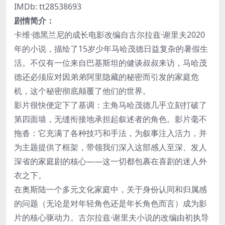
IMDb: tt28538693
剧情简介：
卡维·德黑兰尼的成长电影改编自古尔拉兹·谢里夫2020
年的小说，描绘了15岁少年马哈茂德日益复杂的暑假生
活。不仅有一位来自巴基斯坦的健谈叔叔来访，马哈茂
德还必须应对因弟弟阿里隐藏的秘密而引发的家庭危
机，这个秘密彻底颠覆了他们的世界。
影片很快便定下了基调：主角马哈茂德几乎立刻打破了
第四面墙，无缝衔接地承担起叙述者的角色。影片毫不
拖沓：它充满了各种技巧和手法，为叙事注入活力，并
为主题提供了框架，带领我们深入这部感人至深、发人
深省的家庭剧的核心——这一切都包裹在喜剧的迷人外
衣之下。
在奥斯陆一个多元文化家庭中，关于身份认同和归属感
的问题（无论是对年轻角色还是年长角色而言）成为影
片的核心驱动力。古尔拉兹·谢里夫小说的改编由初执导