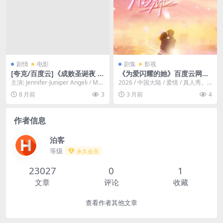
剧情
电影
剧集
影视
[夸克/百度云]《成败圣诞夜 (C
《为爱闪耀的她》百度云网盘
hristmas Eve in Miller’s Poi
夸克下载.阿里云盘.中字.(202
主演: Jennifer-Juniper Angeli / Mar
2026 / 中国大陆 / 爱情 / 真人秀。
nt)》-2024-1080P节日喜剧-
6)
lee Wal...
节目以女性视角叙事为主体，呈现
8 月前
3
3 月前
4
喜剧/剧情[US]
“最...
作者信息
泊客
等级
永久会员
23027
0
1
文章
评论
收藏
查看作者其他文章