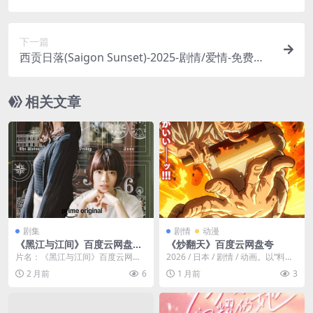
幻/音乐-免费下载 👽一个歌声能引发行星共振的外
星“歌姬”，意外降临地球，并梦想在这里举办一场
下一篇
宇宙级别的演唱会👽｜
西贡日落(Saigon Sunset)-2025-剧情/爱情-免费下
载 🇻🇳在充满法式风情的西贡（胡志明市），一个即
将离开的法国外交官，与一位神秘的越南女子，在
相关文章
日落时分，展开了一段没有明天的黄昏之恋🇻🇳｜
剧集
剧情
动漫
《黑江与江间》百度云网盘夸
《炒翻天》百度云网盘夸
克下载.阿里云盘.中字.(2026)
片名：《黑江与江间》百度云网盘
2026 / 日本 / 剧情 / 动画。以“料理
夸克下载.阿里云盘.中字.(2026) 分
是胜负”为信念、“中国菜霸王”秋...
2 月前
6
1 月前
3
类：剧集...