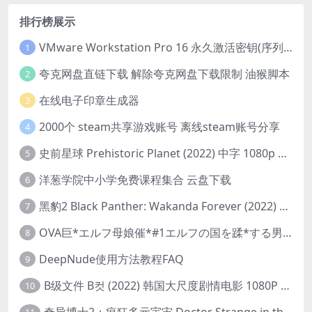
排行榜展示
VMware Workstation Pro 16 永久激活密钥(序列号)
1
夸克网盘直链下载 解除夸克网盘下载限制 油猴脚本
2
在线电子印章生成器
3
2000个 steam共享游戏账号 离线steam账号分享
4
史前星球 Prehistoric Planet (2022) 中字 1080p 高清 阿里云盘 2022.5.27已更新全集
5
洋葱学院中小学免费课程集合 云盘下载
6
黑豹2 Black Panther: Wakanda Forever (2022) 高清版
7
OVA巨*エルフ母娘催*#1エルフの国を蹂*する男。汚された女王と姫
8
DeepNude使用方法教程FAQ
9
B级文件 B컷 (2022) 韩国大尺度剧情电影 1080P 中字
10
奇异博士2：疯狂多元宇宙 Doctor Strange in the Multiverse of Madness (2022) 高清版1080p