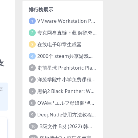
排行榜展示
VMware Workstation Pro 16 永久激活密钥(序列号)
1
夸克网盘直链下载 解除夸克网盘下载限制 油猴脚本
2
在线电子印章生成器
3
2000个 steam共享游戏账号 离线steam账号分享
4
支
史前星球 Prehistoric Planet (2022) 中字 1080p 高清 阿里云盘 2022.5.27已更新全集
5
洋葱学院中小学免费课程集合 云盘下载
6
盗
黑豹2 Black Panther: Wakanda Forever (2022) 高清版
7
OVA巨*エルフ母娘催*#1エルフの国を蹂*する男。汚された女王と姫
8
DeepNude使用方法教程FAQ
9
B级文件 B컷 (2022) 韩国大尺度剧情电影 1080P 中字
10
奇异博士2：疯狂多元宇宙 Doctor Strange in the Multiverse of Madness (2022) 高清版1080p