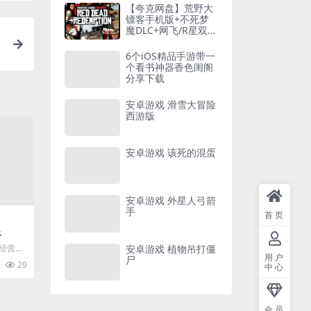
【夸克网盘】荒野大
镖客手机版+不死梦
魔DLC+网飞/R星双版
本+中文破解60帧-免
费下载
6个iOS精品手游带一
个看书神器香色闺阁
分享下载
安卓游戏 滑雪大冒险
西游版
安卓游戏 该死的混蛋
安卓游戏 外星人弓箭
手
首页
谷
安卓游戏 植物吊打僵
闲经营游
用户
，经营
尸
29
中心
.
会员