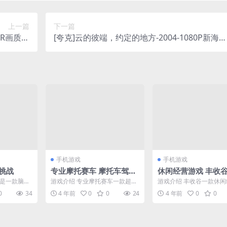
上一篇
下一篇
DR画质标
[夸克]云的彼端，约定的地方-2004-1080P新海诚
情-[HK]
早期神作-动画/科幻/剧情-[JP]
手机游戏
手机游戏
挑战
专业摩托赛车 摩托车驾驶
休闲经营游戏 丰收
闯关
战是一款脑洞
游戏介绍 专业摩托赛车一款超个
游戏介绍 丰收谷一款休
。超多脑洞
性的赛车闯关游戏。在山岭间飞
戏。各式各样的经营模块
0
34
4 年前
0
0
24
4 年前
0
0
...
跃，各种超乎寻常的特技...
各样的农场经济，播种收..