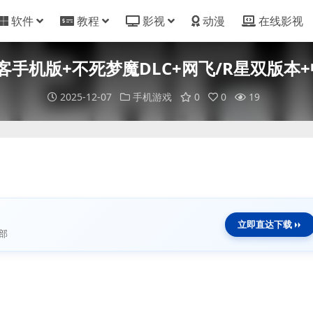
软件
教程
影视
动漫
在线影视
手机版+不死梦魔DLC+网飞/R星双版本+
2025-12-07
手机游戏
0
0
19
立即直达下载
部