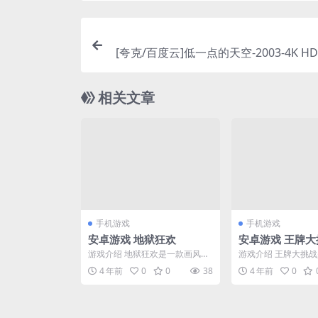
[夸克/百度云]低一点的天空-2003-4K H
记-剧
相关文章
手机游戏
手机游戏
安卓游戏 地狱狂欢
安卓游戏 王牌大
游戏介绍 地狱狂欢是一款画风诙
游戏介绍 王牌大挑
谐的休闲闯关游戏。黑白构成的
大开的魔性解谜游戏
4 年前
0
0
38
4 年前
0
诙谐画风，黑色幽默风格...
大开的关卡设计，保护可