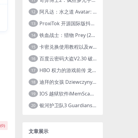
11
阿凡达：水之道 Avatar: The Way of Water (2022) 1080p 2k 4k 中文字幕
12
ProxiTok 开源国际版抖音TikTok网页版 国内网络直连
13
铁血战士：猎物 Prey (2022) 中英字幕 1080P
14
卡密兑换使用教程以及windows使用教程
15
百度云密码大盗V2.30 破解分享链接提取码
16
HBO 权力的游戏前传 龙之家族 House of the Dragon (2022) 中字 1080P 更新4集
17
迪拜的女孩 Dziewczyny z Dubaju (2021) 1080P 中字
18
IOS 越狱软件iMemScan version1.2.6 游戏内存修改器
19
银河护卫队3 Guardians of the Galaxy Vol. 3 (2023)4K高清资源1080p只分享精品
20
(
0
)
文章展示