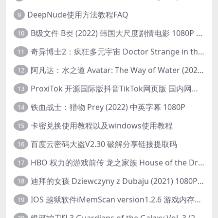
DeepNude使用方法教程FAQ
9
B级文件 B컷 (2022) 韩国大尺度剧情电影 1080P 中字
10
奇异博士2：疯狂多元宇宙 Doctor Strange in the Multiverse of Madness (2022) 高清版1080p
11
阿凡达：水之道 Avatar: The Way of Water (2022) 1080p 2k 4k 中文字幕
12
ProxiTok 开源国际版抖音TikTok网页版 国内网络直连
13
铁血战士：猎物 Prey (2022) 中英字幕 1080P
14
卡密兑换使用教程以及windows使用教程
15
百度云密码大盗V2.30 破解分享链接提取码
16
HBO 权力的游戏前传 龙之家族 House of the Dragon (2022) 中字 1080P 更新4集
17
迪拜的女孩 Dziewczyny z Dubaju (2021) 1080P 中字
18
IOS 越狱软件iMemScan version1.2.6 游戏内存修改器
19
银河护卫队3 Guardians of the Galaxy Vol. 3 (2023)4K高清资源1080p只分享精品