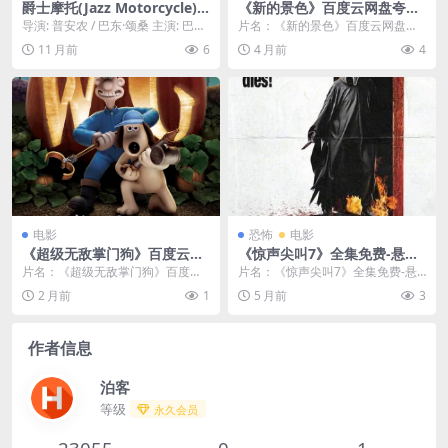
爵士摩托(Jazz Motorcycle)-2
《新的景色》百度云网盘夸克
025-剧情/音乐-免费下载 🎷一
下载.阿里云盘.中字.(2025)
导演: 普安农 / 巴东·颂桑 主演: 巴东·
片名：《新的景色》百度云网盘夸
部充满爵士乐与公路元素的电
颂桑 类型: 喜剧 资源下载：爵士...
克下载.阿里云盘.中字.(2025) 分
11 月前
6
4 月前
4
影，一个失意的爵士乐手，骑
类：电影 ...
着一辆老式摩托车，踏上了一
场横跨美国的“寻音”之旅🎷｜
电影
恐怖
电影
《超级无敌掌门狗》百度云网
《惊声尖叫7》全集免费-悬疑/
盘夸克下载.阿里云盘.中字.(20
惊悚/恐怖-未删减-美国电影-2
片名：《超级无敌掌门狗》百度云
片名：《惊声尖叫7》全集免费-悬
05)
026-限时转存[夸克/百度云]
网盘夸克下载.阿里云盘.中字.(200
疑/惊悚/恐怖-未删减-美国电影-202
2 月前
1
5 月前
3
5) 分类：...
6-限时...
作者信息
泊客
等级
永久会员