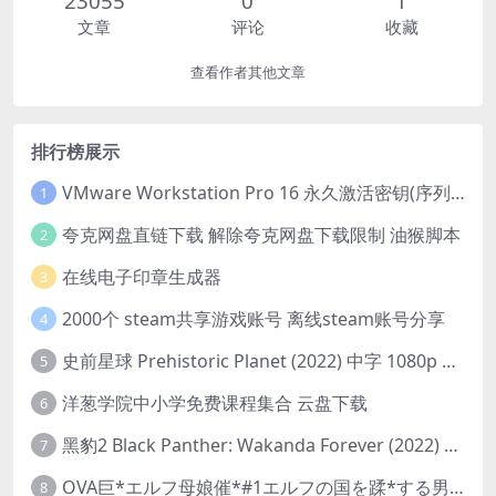
23055
0
1
文章
评论
收藏
查看作者其他文章
排行榜展示
VMware Workstation Pro 16 永久激活密钥(序列号)
1
夸克网盘直链下载 解除夸克网盘下载限制 油猴脚本
2
在线电子印章生成器
3
2000个 steam共享游戏账号 离线steam账号分享
4
史前星球 Prehistoric Planet (2022) 中字 1080p 高清 阿里云盘 2022.5.27已更新全集
5
洋葱学院中小学免费课程集合 云盘下载
6
黑豹2 Black Panther: Wakanda Forever (2022) 高清版
7
OVA巨*エルフ母娘催*#1エルフの国を蹂*する男。汚された女王と姫
8