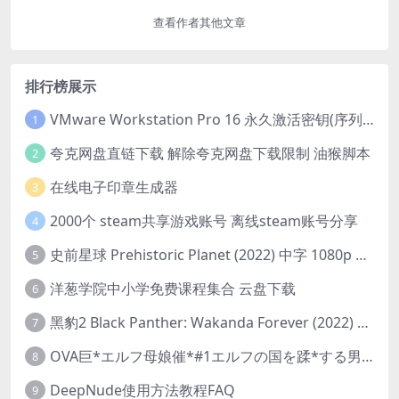
查看作者其他文章
排行榜展示
VMware Workstation Pro 16 永久激活密钥(序列号)
1
夸克网盘直链下载 解除夸克网盘下载限制 油猴脚本
2
在线电子印章生成器
3
2000个 steam共享游戏账号 离线steam账号分享
4
史前星球 Prehistoric Planet (2022) 中字 1080p 高清 阿里云盘 2022.5.27已更新全集
5
洋葱学院中小学免费课程集合 云盘下载
6
黑豹2 Black Panther: Wakanda Forever (2022) 高清版
7
OVA巨*エルフ母娘催*#1エルフの国を蹂*する男。汚された女王と姫
8
DeepNude使用方法教程FAQ
9