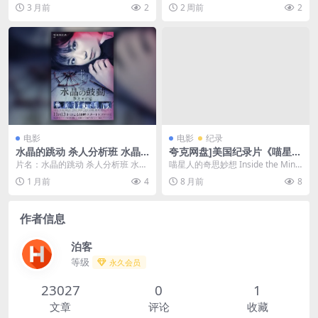
电影 下载 高清 分类：电影 详情介
Adhyayam Onnu 分类：电影 ...
3 月前
2
2 周前
2
绍 《幽...
电影
电影
纪录
水晶的跳动 杀人分析班 水晶
夸克网盘]美国纪录片《喵星人
的跳动 警视厅杀人分析班 / 水
的奇思妙想》（2022）豆瓣7.
片名：水晶的跳动 杀人分析班 水晶
喵星人的奇思妙想 Inside the Mind
晶的鼓动 杀人分析班 / 水晶の
5
的跳动 警视厅杀人分析班 / 水晶的
of a Cat (2022)...
1 月前
4
8 月前
8
鼓動 殺人分析班
鼓动 杀人...
作者信息
泊客
等级
永久会员
23027
0
1
文章
评论
收藏