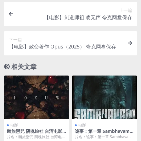
上一篇
【电影】剑道师祖 凌无声 夸克网盘保存
下一篇
【电影】致命著作 Opus（2025） 夸克网盘保存
相关文章
电影
电影
幽旅巒咒 阴魂旅社 台湾电影
诡事：第一章 Sambhavam A
电影 下载 高清
dhyayam Onnu
片名：幽旅巒咒 阴魂旅社 台湾电影
片名：诡事：第一章 Sambhavam