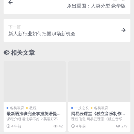
杀出重围：人类分裂 豪华版
下一篇
新人新行业如何把握职场新机会
相关文章
各类教育
教程
一技之长
各类教育
最新语法班完全掌握英语提升
网易云课堂《独立音乐制作
高级视频教程
人》全套课程（原价3198元）
课程介绍 语法学不好？英语好不
课程信息 网易云课堂《独立音乐制
全集
了？宇宙有运行的规律，语法是语
作人》全套课程（原价3198元）完
4 年前
42
4 年前
279
言的奥义，有道考神累...
结，阿里云盘下...