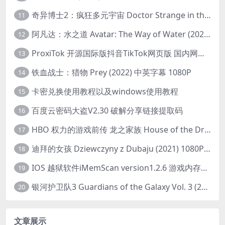
奇异博士2：疯狂多元宇宙 Doctor Strange in the Multiverse of Madness (2022) 高清版1080p
11
阿凡达：水之道 Avatar: The Way of Water (2022) 1080p 2k 4k 中文字幕
12
ProxiTok 开源国际版抖音TikTok网页版 国内网络直连
13
铁血战士：猎物 Prey (2022) 中英字幕 1080P
14
卡密兑换使用教程以及windows使用教程
15
百度云密码大盗V2.30 破解分享链接提取码
16
HBO 权力的游戏前传 龙之家族 House of the Dragon (2022) 中字 1080P 更新4集
17
迪拜的女孩 Dziewczyny z Dubaju (2021) 1080P 中字
18
IOS 越狱软件iMemScan version1.2.6 游戏内存修改器
19
银河护卫队3 Guardians of the Galaxy Vol. 3 (2023)4K高清资源1080p只分享精品
20
文章展示