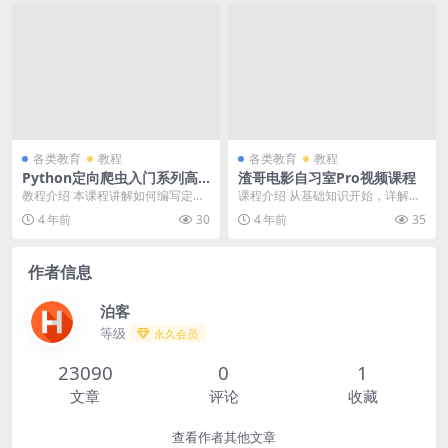
各类教育
教程
各类教育
教程
Python定向爬虫入门系列高
渣哥电影自习室Pro视频课程
级视频教程
教程介绍 本课程讲解如何编写定向
课程介绍 从基础知识开始，详解影
爬虫。首先讲解爬虫的基本原理，
视制作全流程，结合实例让你更直
4 年前
30
4 年前
35
并使用Python...
观、有效地学习“如...
作者信息
泊客
等级
永久会员
23090
0
1
文章
评论
收藏
查看作者其他文章