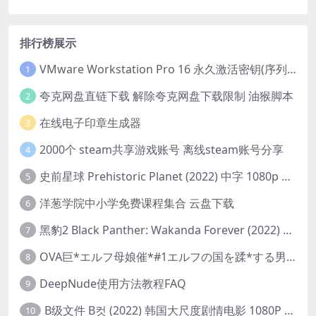
排行榜展示
VMware Workstation Pro 16 永久激活密钥(序列号)
1
夸克网盘直链下载 解除夸克网盘下载限制 油猴脚本
2
在线电子印章生成器
3
2000个 steam共享游戏账号 离线steam账号分享
4
史前星球 Prehistoric Planet (2022) 中字 1080p 高清 阿里云盘 2022.5.27已更新全集
5
洋葱学院中小学免费课程集合 云盘下载
6
黑豹2 Black Panther: Wakanda Forever (2022) 高清版
7
OVA巨*エルフ母娘催*#1エルフの国を蹂*する男。汚された女王と姫
8
DeepNude使用方法教程FAQ
9
B级文件 B컷 (2022) 韩国大尺度剧情电影 1080P 中字
10