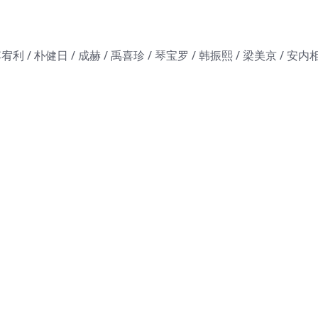
宥利 / 朴健日 / 成赫 / 禹喜珍 / 琴宝罗 / 韩振熙 / 梁美京 / 安内相