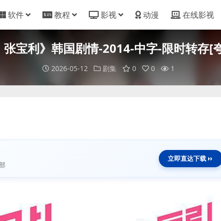
软件
教程
影视
动漫
在线影视
张宝利》韩国剧情-2014-中字-限时转存[
2026-05-12
剧集
0
0
1
立即直达下载
部