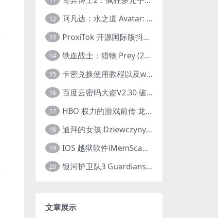
11
阿凡达：水之道 Avatar: The Way of Water (2022) 1080p 2k 4k 中文字幕
12
ProxiTok 开源国际版抖音TikTok网页版 国内网络直连
13
铁血战士：猎物 Prey (2022) 中英字幕 1080P
14
卡密兑换使用教程以及windows使用教程
15
百度云密码大盗V2.30 破解分享链接提取码
16
HBO 权力的游戏前传 龙之家族 House of the Dragon (2022) 中字 1080P 更新4集
17
迪拜的女孩 Dziewczyny z Dubaju (2021) 1080P 中字
18
IOS 越狱软件iMemScan version1.2.6 游戏内存修改器
19
银河护卫队3 Guardians of the Galaxy Vol. 3 (2023)4K高清资源1080p只分享精品
20
文章展示