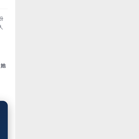
份
人
，她