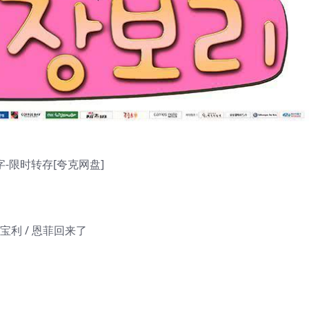
字-限时转存[夸克网盘]
张宝利 / 恩菲回来了