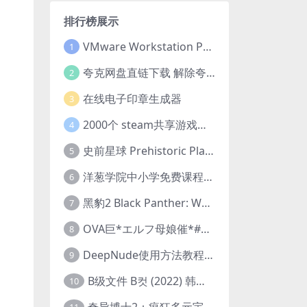
排行榜展示
VMware Workstation Pro 16 永久激活密钥(序列号)
1
夸克网盘直链下载 解除夸克网盘下载限制 油猴脚本
2
在线电子印章生成器
3
2000个 steam共享游戏账号 离线steam账号分享
4
史前星球 Prehistoric Planet (2022) 中字 1080p 高清 阿里云盘 2022.5.27已更新全集
5
洋葱学院中小学免费课程集合 云盘下载
6
黑豹2 Black Panther: Wakanda Forever (2022) 高清版
7
OVA巨*エルフ母娘催*#1エルフの国を蹂*する男。汚された女王と姫
8
DeepNude使用方法教程FAQ
9
B级文件 B컷 (2022) 韩国大尺度剧情电影 1080P 中字
10
奇异博士2：疯狂多元宇宙 Doctor Strange in the Multiverse of Madness (2022) 高清版1080p