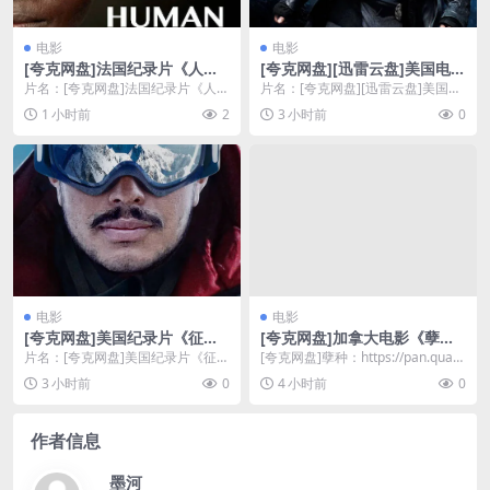
电影
电影
[夸克网盘]法国纪录片《人
[夸克网盘][迅雷云盘]美国电影
类》（2015）豆瓣8.9
《我，机器人》（2004）动
片名：[夸克网盘]法国纪录片《人
片名：[夸克网盘][迅雷云盘]美国电
作 / 科幻 / 悬疑 / 惊悚 豆瓣8.
类》（2015）豆瓣8.9 分类：电影
影《我，机器人》（2004）动
1 小时前
2
3 小时前
0
3
类型：纪...
作 / 科幻 ...
电影
电影
[夸克网盘]美国纪录片《征服1
[夸克网盘]加拿大电影《孽
4座高峰：凡事皆可能》（202
种》（2025）恐怖
片名：[夸克网盘]美国纪录片《征服
[夸克网盘]孽种：https://pan.quar
1）豆瓣8.6
14座高峰：凡事皆可能》（2021）
k.cn/s/72319a2d...
3 小时前
0
4 小时前
0
豆瓣8.6...
作者信息
墨河