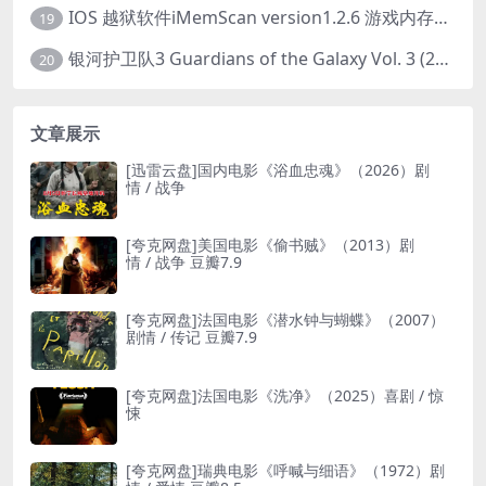
IOS 越狱软件iMemScan version1.2.6 游戏内存修改器
19
银河护卫队3 Guardians of the Galaxy Vol. 3 (2023)4K高清资源1080p只分享精品
20
文章展示
[迅雷云盘]国内电影《浴血忠魂》（2026）剧
情 / 战争
[夸克网盘]美国电影《偷书贼》（2013）剧
情 / 战争 豆瓣7.9
[夸克网盘]法国电影《潜水钟与蝴蝶》（2007）
剧情 / 传记 豆瓣7.9
[夸克网盘]法国电影《洗净》（2025）喜剧 / 惊
悚
[夸克网盘]瑞典电影《呼喊与细语》（1972）剧