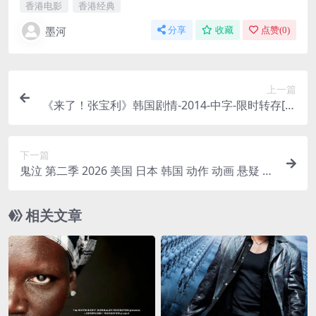
香港电影
香港经典
墨河
分享
收藏
点赞(
0
)
上一篇
《来了！张宝利》韩国剧情-2014-中字-限时转存[夸
克网盘]
下一篇
鬼泣 第二季 2026 美国 日本 韩国 动作 动画 悬疑 奇
幻 冒险 中字 高清
相关文章