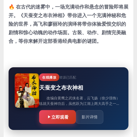
🔥 在古代的迷雾中，一场充满动作和悬念的冒险即将展
开。《天蚕变之布衣神相》带你进入一个充满神秘和危
险的世界，高飞和廖丽玲的演绎将带你体验爱恨交织的
剧情和惊心动魄的动作场面。古装、动作、剧情完美融
合，等你来解开这部香港经典电影的谜团。
在线播放
资源已匹配
天蚕变之布衣神相
改编自黄鹰之武侠名著，云飞扬（徐少强饰）
练就天蚕神功后，虽然跃为江湖上两大高手之一，
却厌倦江湖，无心争霸，与爱侣伦宛儿（刘雪华
饰）隐居；反之独孤无敌却闭关苦…
立即观看
影片详情