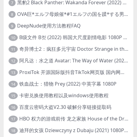
黑豹2 Black Panther: Wakanda Forever (2022) 高清版
7
OVA巨*エルフ母娘催*#1エルフの国を蹂*する男。汚された女王と姫
8
DeepNude使用方法教程FAQ
9
B级文件 B컷 (2022) 韩国大尺度剧情电影 1080P 中字
10
奇异博士2：疯狂多元宇宙 Doctor Strange in the Multiverse of Madness (2022) 高清版1080p
11
阿凡达：水之道 Avatar: The Way of Water (2022) 1080p 2k 4k 中文字幕
12
ProxiTok 开源国际版抖音TikTok网页版 国内网络直连
13
铁血战士：猎物 Prey (2022) 中英字幕 1080P
14
卡密兑换使用教程以及windows使用教程
15
百度云密码大盗V2.30 破解分享链接提取码
16
HBO 权力的游戏前传 龙之家族 House of the Dragon (2022) 中字 1080P 更新4集
17
迪拜的女孩 Dziewczyny z Dubaju (2021) 1080P 中字
18