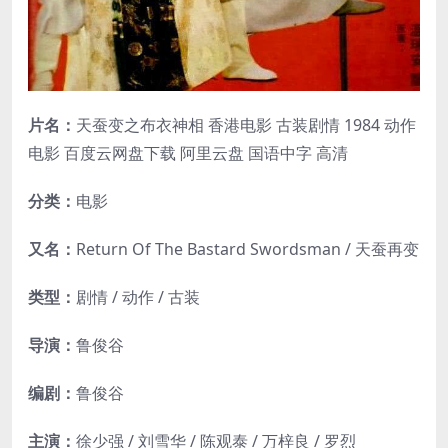
片名：
天蚕变之布衣神相 香港电影 古装剧情 1984 动作
电影 百度云网盘下载 阿里云盘 国语中字 高清
分类：
电影
又名：
Return Of The Bastard Swordsman / 天蚕再变
类型：
剧情 / 动作 / 古装
导演：
鲁俊谷
编剧：
鲁俊谷
主演：
徐少强 / 刘雪华 / 陈观泰 / 万梓良 / 罗烈