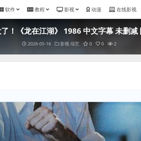
软件
教程
影视
动漫
在线影视
了！《龙在江湖》 1986 中文字幕 未删减
2026-05-16
影视
综艺
0
0
2