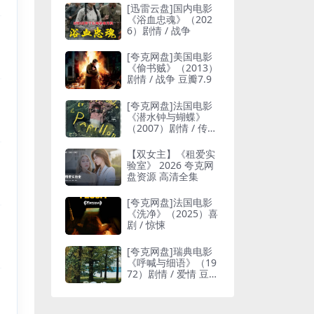
[迅雷云盘]国内电影
《浴血忠魂》（202
6）剧情 / 战争
[夸克网盘]美国电影
《偷书贼》（2013）
剧情 / 战争 豆瓣7.9
[夸克网盘]法国电影
《潜水钟与蝴蝶》
（2007）剧情 / 传记
豆瓣7.9
【双女主】《租爱实
验室》 2026 夸克网
盘资源 高清全集
[夸克网盘]法国电影
《洗净》（2025）喜
剧 / 惊悚
[夸克网盘]瑞典电影
《呼喊与细语》（19
72）剧情 / 爱情 豆瓣
8.5