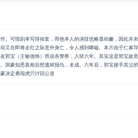
女作。可惜剧本写得俗套，而他本人的演技也略显幼嫩，因此并
，却又在即将走红之际意外身亡，令人感到唏嘘。本片由于仁泰
好友郭宝（王敏德饰）而误杀警察，入狱六年。其实这是郭宝故
友。国豪知悉真相后想逃狱报仇，未成。六年后，郭宝接手其父
国豪决定勇闯虎穴讨回公道