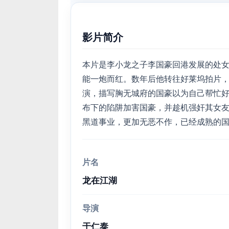
影片简介
本片是李小龙之子李国豪回港发展的处
能一炮而红。数年后他转往好莱坞拍片
演，描写胸无城府的国豪以为自己帮忙
布下的陷阱加害国豪，并趁机强奸其女
黑道事业，更加无恶不作，已经成熟的
片名
龙在江湖
导演
于仁泰