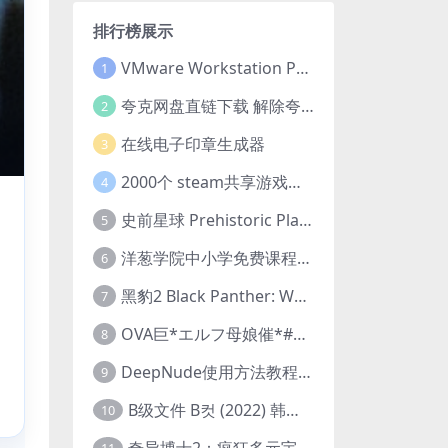
排行榜展示
VMware Workstation Pro 16 永久激活密钥(序列号)
1
夸克网盘直链下载 解除夸克网盘下载限制 油猴脚本
2
在线电子印章生成器
3
2000个 steam共享游戏账号 离线steam账号分享
4
史前星球 Prehistoric Planet (2022) 中字 1080p 高清 阿里云盘 2022.5.27已更新全集
5
洋葱学院中小学免费课程集合 云盘下载
6
黑豹2 Black Panther: Wakanda Forever (2022) 高清版
7
OVA巨*エルフ母娘催*#1エルフの国を蹂*する男。汚された女王と姫
8
DeepNude使用方法教程FAQ
9
B级文件 B컷 (2022) 韩国大尺度剧情电影 1080P 中字
10
奇异博士2：疯狂多元宇宙 Doctor Strange in the Multiverse of Madness (2022) 高清版1080p