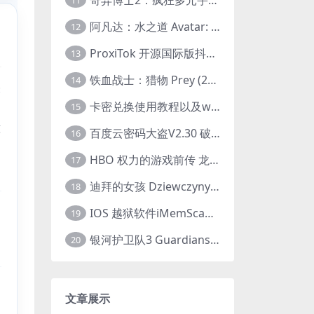
11
阿凡达：水之道 Avatar: The Way of Water (2022) 1080p 2k 4k 中文字幕
12
ProxiTok 开源国际版抖音TikTok网页版 国内网络直连
13
铁血战士：猎物 Prey (2022) 中英字幕 1080P
14
未
卡密兑换使用教程以及windows使用教程
导
15
意
百度云密码大盗V2.30 破解分享链接提取码
16
的
HBO 权力的游戏前传 龙之家族 House of the Dragon (2022) 中字 1080P 更新4集
17
迪拜的女孩 Dziewczyny z Dubaju (2021) 1080P 中字
18
IOS 越狱软件iMemScan version1.2.6 游戏内存修改器
19
银河护卫队3 Guardians of the Galaxy Vol. 3 (2023)4K高清资源1080p只分享精品
20
文章展示