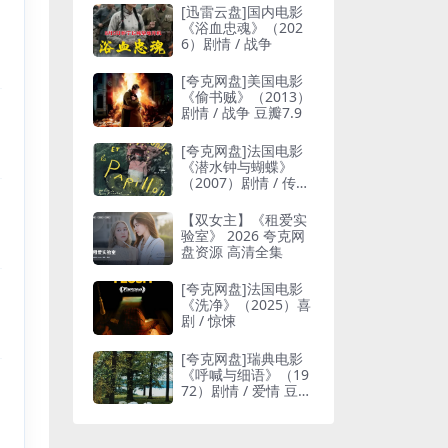
[迅雷云盘]国内电影
《浴血忠魂》（202
6）剧情 / 战争
[夸克网盘]美国电影
《偷书贼》（2013）
剧情 / 战争 豆瓣7.9
[夸克网盘]法国电影
《潜水钟与蝴蝶》
（2007）剧情 / 传记
豆瓣7.9
【双女主】《租爱实
验室》 2026 夸克网
盘资源 高清全集
[夸克网盘]法国电影
《洗净》（2025）喜
剧 / 惊悚
[夸克网盘]瑞典电影
《呼喊与细语》（19
72）剧情 / 爱情 豆瓣
8.5