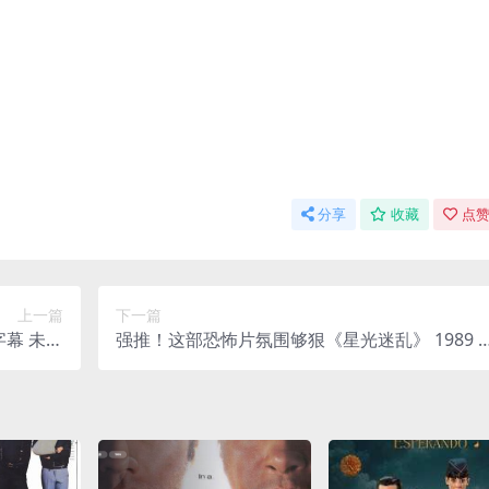
分享
收藏
点赞
上一篇
下一篇
字幕 未删
强推！这部恐怖片氛围够狠《星光迷乱》 1989 1
 限时转存
080P英语中字 未删减 限时转存