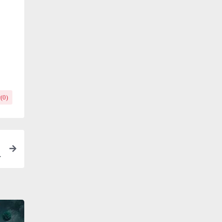
(
0
)