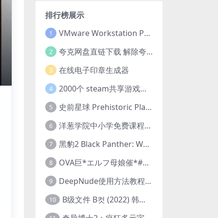
排行榜展示
VMware Workstation Pro 16 永久激活密钥(序列号)
1
夸克网盘直链下载 解除夸克网盘下载限制 油猴脚本
2
在线电子印章生成器
3
2000个 steam共享游戏账号 离线steam账号分享
4
史前星球 Prehistoric Planet (2022) 中字 1080p 高清 阿里云盘 2022.5.27已更新全集
5
洋葱学院中小学免费课程集合 云盘下载
6
黑豹2 Black Panther: Wakanda Forever (2022) 高清版
7
OVA巨*エルフ母娘催*#1エルフの国を蹂*する男。汚された女王と姫
8
DeepNude使用方法教程FAQ
9
B级文件 B컷 (2022) 韩国大尺度剧情电影 1080P 中字
10
奇异博士2：疯狂多元宇宙 Doctor Strange in the Multiverse of Madness (2022) 高清版1080p