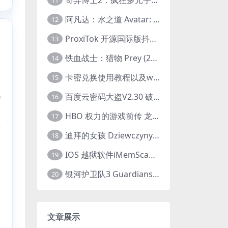
11
阿凡达：水之道 Avatar: The Way of Water (2022) 1080p 2k 4k 中文字幕
12
ProxiTok 开源国际版抖音TikTok网页版 国内网络直连
13
铁血战士：猎物 Prey (2022) 中英字幕 1080P
14
卡密兑换使用教程以及windows使用教程
15
兄
百度云密码大盗V2.30 破解分享链接提取码
16
HBO 权力的游戏前传 龙之家族 House of the Dragon (2022) 中字 1080P 更新4集
17
迪拜的女孩 Dziewczyny z Dubaju (2021) 1080P 中字
18
IOS 越狱软件iMemScan version1.2.6 游戏内存修改器
19
银河护卫队3 Guardians of the Galaxy Vol. 3 (2023)4K高清资源1080p只分享精品
20
文章展示