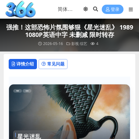
登录
强推！这部恐怖片氛围够狠《星光迷乱》 1989
1080P英语中字 未删减 限时转存
2026-05-16
影视
综艺
4
详情介绍
常见问题