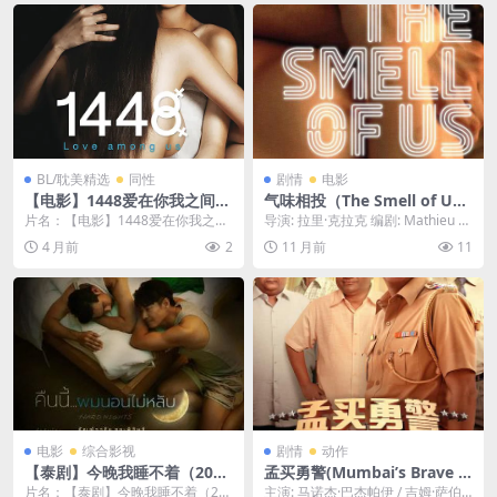
BL/耽美精选
同性
剧情
电影
【电影】1448爱在你我之间
气味相投（The Smell of U
（2014） 网盘保存
s）-2014-剧情-免费下载 🇫🇷一
片名：【电影】1448爱在你我之间
导演: 拉里·克拉克 编剧: Mathieu La
部描绘巴黎“滑板少年”群体的
（2014） 网盘保存 分类：电影 年
ndais 又名: 我们的气味...
4 月前
2
11 月前
11
电影，他们年轻、叛逆、沉迷
份：20...
于网络，并通过出卖自己的身
体来换取金钱，展现了当代青
年那如同他们身上的“气味”一
般，既迷人又危险的青春状态
🇫🇷｜ FR
电影
综合影视
剧情
动作
【泰剧】今晚我睡不着（202
孟买勇警(Mumbai’s Brave C
6）更新16集完结 1080P中文
op)-2025-动作-免费下载 🇮🇳
片名：【泰剧】今晚我睡不着（20
主演: 马诺杰·巴杰帕伊 / 吉姆·萨伯 /