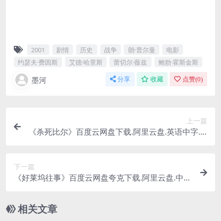
2001
剧情
历史
战争
朗·普尔曼
电影
约瑟夫·费因斯
艾德·哈里斯
蕾切尔·薇兹
鲍勃·霍斯金斯
墨河
分享
收藏
点赞(
0
)
上一篇
《杀死比尔》百度云网盘下载.阿里云盘.英语中字.(2
003)
下一篇
《好莱坞往事》百度云网盘夸克下载.阿里云盘.中
字.(2019)
相关文章