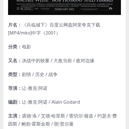
片名：
《兵临城下》百度云网盘阿里夸克下载
[MP4/mkv]中字（2001）
分类：
电影
又名：
决战中的较量 / 大敌当前 / 敌对边缘
类型：
剧情 / 历史 / 战争
导演：
让-雅克·阿诺
编剧：
让-雅克·阿诺 / Alain Godard
主演：
裘德·洛 / 艾德·哈里斯 / 蕾切尔·薇兹 / 约瑟夫·费
因斯 / 鲍勃·霍斯金斯 / 朗·普尔曼