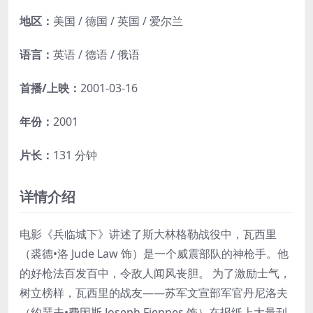
地区：
美国 / 德国 / 英国 / 爱尔兰
语言：
英语 / 德语 / 俄语
首播/上映：
2001-03-16
年份：
2001
片长：
131 分钟
详情介绍
电影《兵临城下》讲述了斯大林格勒战役中，瓦西里
（裘德•洛 Jude Law 饰）是一个威震部队的神枪手。他
的好枪法百发百中，令敌人闻风丧胆。 为了激励士气，
树立榜样，瓦西里的战友——苏军文宣部军官丹尼洛夫
（约瑟夫•费因斯 Joseph Fiennes 饰）在报纸上大量刊