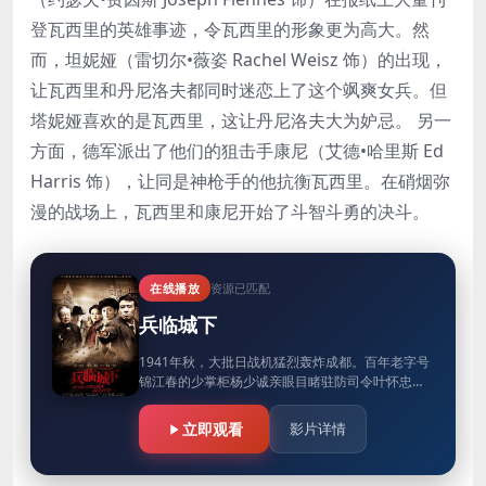
登瓦西里的英雄事迹，令瓦西里的形象更为高大。然
而，坦妮娅（雷切尔•薇姿 Rachel Weisz 饰）的出现，
让瓦西里和丹尼洛夫都同时迷恋上了这个飒爽女兵。但
塔妮娅喜欢的是瓦西里，这让丹尼洛夫大为妒忌。 另一
方面，德军派出了他们的狙击手康尼（艾德•哈里斯 Ed
Harris 饰），让同是神枪手的他抗衡瓦西里。在硝烟弥
漫的战场上，瓦西里和康尼开始了斗智斗勇的决斗。
在线播放
资源已匹配
兵临城下
1941年秋，大批日战机猛烈轰炸成都。百年老字号
锦江春的少掌柜杨少诚亲眼目睹驻防司令叶怀忠的
吉普车发生大爆炸。叶司令当场炸死，副官凌辉浑
身是血受了重伤。少诚送他…
立即观看
影片详情