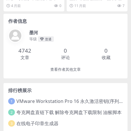
字幕
一部印度警匪动作片，一个来
26）更新16集完结 1080P中文字幕
吉里贾·奥克 / 萨钦·克德卡 /...
4 月前
0
11 月前
7
自底层的孟买警察，为维护正
分类：...
义，不惜以一己之力，对抗整
个城市最庞大、最腐败的犯罪
作者信息
集团🇮🇳｜
墨河
等级
普通
4742
0
0
文章
评论
收藏
查看作者其他文章
排行榜展示
VMware Workstation Pro 16 永久激活密钥(序列号)
1
夸克网盘直链下载 解除夸克网盘下载限制 油猴脚本
2
在线电子印章生成器
3