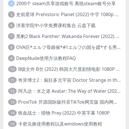
2000个 steam共享游戏账号 离线steam账号分享
4
史前星球 Prehistoric Planet (2022) 中字 1080p 高清 阿里云盘 2022.5.27已更新全集
5
洋葱学院中小学免费课程集合 云盘下载
6
黑豹2 Black Panther: Wakanda Forever (2022) 高清版
7
OVA巨*エルフ母娘催*#1エルフの国を蹂*する男。汚された女王と姫
8
DeepNude使用方法教程FAQ
9
B级文件 B컷 (2022) 韩国大尺度剧情电影 1080P 中字
10
奇异博士2：疯狂多元宇宙 Doctor Strange in the Multiverse of Madness (2022) 高清版1080p
11
阿凡达：水之道 Avatar: The Way of Water (2022) 1080p 2k 4k 中文字幕
12
ProxiTok 开源国际版抖音TikTok网页版 国内网络直连
13
铁血战士：猎物 Prey (2022) 中英字幕 1080P
14
卡密兑换使用教程以及windows使用教程
15