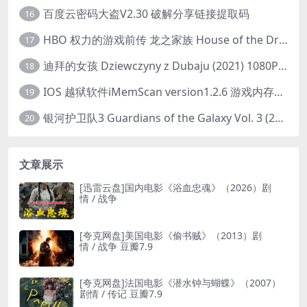
百度云密码大盗V2.30 破解分享链接提取码
16
HBO 权力的游戏前传 龙之家族 House of the Dragon (2022) 中字 1080P 更新4集
17
迪拜的女孩 Dziewczyny z Dubaju (2021) 1080P 中字
18
IOS 越狱软件iMemScan version1.2.6 游戏内存修改器
19
银河护卫队3 Guardians of the Galaxy Vol. 3 (2023)4K高清资源1080p只分享精品
20
文章展示
[迅雷云盘]国内电影《浴血忠魂》（2026）剧
情 / 战争
[夸克网盘]美国电影《偷书贼》（2013）剧
情 / 战争 豆瓣7.9
[夸克网盘]法国电影《潜水钟与蝴蝶》（2007）
剧情 / 传记 豆瓣7.9