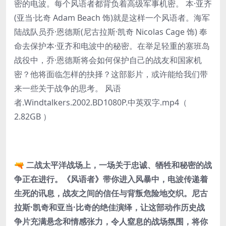
密的电波。每个风语者都背负着高级军事机密。 本·亚齐
(亚当·比奇 Adam Beach 饰)就是这样一个风语者。海军
陆战队员乔·恩德斯(尼古拉斯·凯奇 Nicolas Cage 饰) 奉
命去保护本·亚齐和电波中的秘密。在举足轻重的塞班岛
战役中，乔·恩德斯将会如何保护自己的战友和国家机
密？他将面临怎样的抉择？这部影片，或许能给我们带
来一些关于战争的思考。 风语
者.Windtalkers.2002.BD1080P.中英双字.mp4（
2.82GB ）
🔫 二战太平洋战场上，一场关于忠诚、牺牲和秘密的战
争正在进行。《风语者》带你进入风暴中，电波传递着
生死的讯息，战友之间的信任与背叛危险地交织。尼古
拉斯·凯奇和亚当·比奇的绝佳演绎，让这部动作历史战
争片充满悬念和情感张力，令人窒息的战场氛围，将你