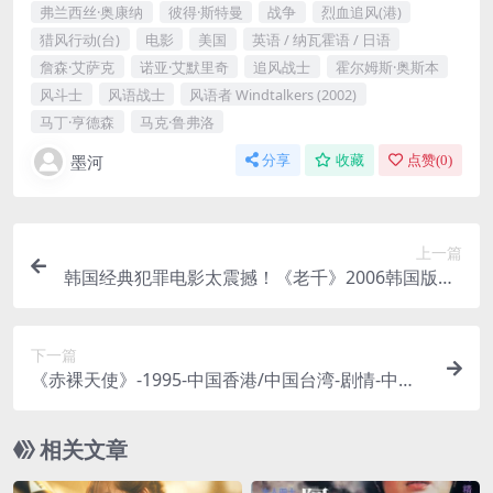
弗兰西丝·奥康纳
彼得·斯特曼
战争
烈血追风(港)
猎风行动(台)
电影
美国
英语 / 纳瓦霍语 / 日语
詹森·艾萨克
诺亚·艾默里奇
追风战士
霍尔姆斯·奥斯本
风斗士
风语战士
风语者 Windtalkers (2002)
马丁·亨德森
马克·鲁弗洛
墨河
分享
收藏
点赞(
0
)
上一篇
韩国经典犯罪电影太震撼！《老千》2006韩国版BD
1080P中文字幕
下一篇
《赤裸天使》-1995-中国香港/中国台湾-剧情-中字-
限时转存[夸克/百度云]
相关文章