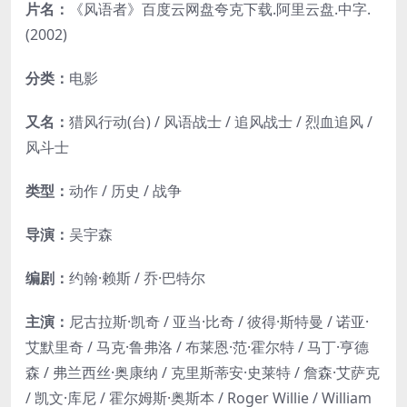
片名：
《风语者》百度云网盘夸克下载.阿里云盘.中字.
(2002)
分类：
电影
又名：
猎风行动(台) / 风语战士 / 追风战士 / 烈血追风 /
风斗士
类型：
动作 / 历史 / 战争
导演：
吴宇森
编剧：
约翰·赖斯 / 乔·巴特尔
主演：
尼古拉斯·凯奇 / 亚当·比奇 / 彼得·斯特曼 / 诺亚·
艾默里奇 / 马克·鲁弗洛 / 布莱恩·范·霍尔特 / 马丁·亨德
森 / 弗兰西丝·奥康纳 / 克里斯蒂安·史莱特 / 詹森·艾萨克
/ 凯文·库尼 / 霍尔姆斯·奥斯本 / Roger Willie / William