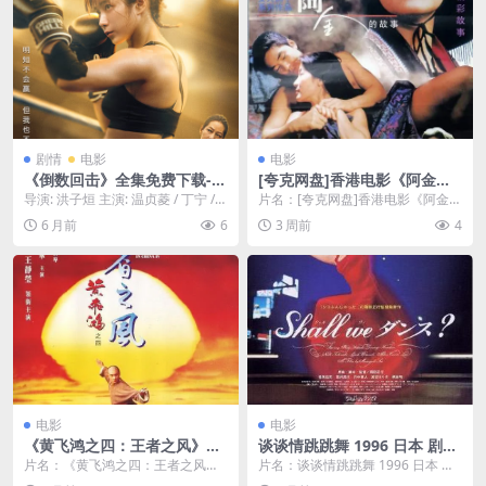
剧情
电影
电影
《倒数回击》全集免费下载-2
[夸克网盘]香港电影《阿金》
024-1080P网友狂刷推荐 – 剧
（1996）剧情 / 动作 豆瓣7.1
导演: 洪子烜 主演: 温贞菱 / 丁宁 /
片名：[夸克网盘]香港电影《阿金》
情/运动 – [TW][夸克网盘/百
黄婕菲 / 雷婕熙 / 廖钦亮 /...
（1996）剧情 / 动作 豆瓣7.1 分
6 月前
6
3 周前
4
度网盘]
类：...
电影
电影
《黄飞鸿之四：王者之风》百
谈谈情跳跳舞 1996 日本 剧情
度云网盘夸克下载.阿里云盘.
喜剧爱情歌舞电影 中字
片名：《黄飞鸿之四：王者之风》
片名：谈谈情跳跳舞 1996 日本 剧
中字.(1993)
百度云网盘夸克下载.阿里云盘.中
情喜剧爱情歌舞电影 中字 分类：电