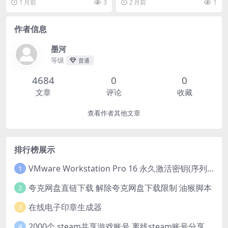
1 月前
3
2 月前
1
字.(1993) ...
影 又名...
作者信息
墨河
等级
普通
4684
0
0
文章
评论
收藏
查看作者其他文章
排行榜展示
VMware Workstation Pro 16 永久激活密钥(序列号)
1
夸克网盘直链下载 解除夸克网盘下载限制 油猴脚本
2
在线电子印章生成器
3
2000个 steam共享游戏账号 离线steam账号分享
4