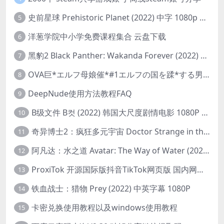
史前星球 Prehistoric Planet (2022) 中字 1080p 高清 阿里云盘 2022.5.27已更新全集
5
洋葱学院中小学免费课程集合 云盘下载
6
黑豹2 Black Panther: Wakanda Forever (2022) 高清版
7
OVA巨*エルフ母娘催*#1エルフの国を蹂*する男。汚された女王と姫
8
DeepNude使用方法教程FAQ
9
B级文件 B컷 (2022) 韩国大尺度剧情电影 1080P 中字
10
奇异博士2：疯狂多元宇宙 Doctor Strange in the Multiverse of Madness (2022) 高清版1080p
11
阿凡达：水之道 Avatar: The Way of Water (2022) 1080p 2k 4k 中文字幕
12
ProxiTok 开源国际版抖音TikTok网页版 国内网络直连
13
铁血战士：猎物 Prey (2022) 中英字幕 1080P
14
卡密兑换使用教程以及windows使用教程
15