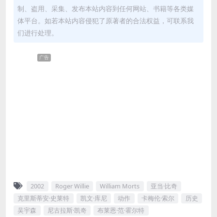
制、盗用、采集、发布本站内容到任何网站、书籍等各类媒
体平台。如若本站内容侵犯了原著者的合法权益，可联系我
们进行处理。
广告
2002
Roger Willie
William Morts
亚当·比奇
克里斯蒂安·史莱特
凯文·库尼
动作
卡梅伦·索尔
历史
吴宇森
尼古拉斯·凯奇
布莱恩·范·霍尔特