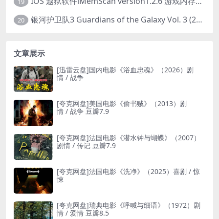
IOS 越狱软件iMemScan version1.2.6 游戏内存修改器
19
银河护卫队3 Guardians of the Galaxy Vol. 3 (2023)4K高清资源1080p只分享精品
20
文章展示
[迅雷云盘]国内电影《浴血忠魂》（2026）剧
情 / 战争
[夸克网盘]美国电影《偷书贼》（2013）剧
情 / 战争 豆瓣7.9
[夸克网盘]法国电影《潜水钟与蝴蝶》（2007）
剧情 / 传记 豆瓣7.9
[夸克网盘]法国电影《洗净》（2025）喜剧 / 惊
悚
[夸克网盘]瑞典电影《呼喊与细语》（1972）剧
情 / 爱情 豆瓣8.5