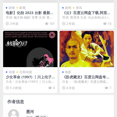
剧情
影视
剧情
资讯
电影】化劫 2023 台影 最新恐
《云》百度云网盘下载.阿里云
怖片 惊悚恐怖 黄冠智 雷嘉汭
盘.日语中字.(2024)
导演: 施文翰 编剧: 笭菁 主演: 黄冠
导演: 黑泽清 又名: 仇云杀机(台) /
主演 国语中字 免费下载 夸克
智 / 雷嘉汭 / 刘子铨 / 曾莞婷...
クラウド 资源下载：云阿里云盘,百
3 年前
101
2 年前
10
网盘
度...
动漫
日韩动漫
电影
少女革命 (1997) 丨川上伦子 /
《卧虎藏龙》百度云网盘夸克
渊崎由里子主演丨剧情 / 喜剧
下载.阿里云盘.中字.(2000)
片名：少女革命 (1997) 丨川上伦子
片名：《卧虎藏龙》百度云网盘夸
丨日漫丨豆瓣9.2分丨全39集
/ 渊崎由里子主演丨剧情 / 喜剧丨
克下载.阿里云盘.中字.(2000) 分
5 小时前
0
4 月前
7
日...
类：电影 ...
作者信息
墨河