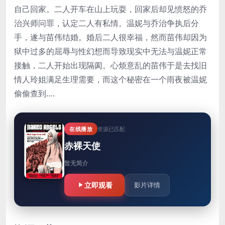
自己回家。二人开车在山上玩耍，回家后却见愤怒的乔
治兴师问罪，认定二人有私情。温妮与乔治争执后分
手，遂与苗伟结婚。婚后二人很幸福，然而苗伟却因为
狱中过多的屈辱与性幻想而导致现实中无法与温妮正常
接触，二人开始出现隔阂。心烦意乱的苗伟于是去找旧
情人玲姐满足生理需要，而这个秘密在一个雨夜被温妮
偷偷查到….
在线播放
资源已匹配
赤裸天使
暂无简介
立即观看
影片详情