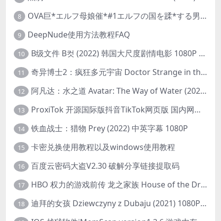
OVA巨*エルフ母娘催*#1エルフの国を蹂*する男。汚された女王と姫
8
DeepNude使用方法教程FAQ
9
B级文件 B컷 (2022) 韩国大尺度剧情电影 1080P 中字
10
奇异博士2：疯狂多元宇宙 Doctor Strange in the Multiverse of Madness (2022) 高清版1080p
11
阿凡达：水之道 Avatar: The Way of Water (2022) 1080p 2k 4k 中文字幕
12
ProxiTok 开源国际版抖音TikTok网页版 国内网络直连
13
铁血战士：猎物 Prey (2022) 中英字幕 1080P
14
卡密兑换使用教程以及windows使用教程
15
百度云密码大盗V2.30 破解分享链接提取码
16
HBO 权力的游戏前传 龙之家族 House of the Dragon (2022) 中字 1080P 更新4集
17
迪拜的女孩 Dziewczyny z Dubaju (2021) 1080P 中字
18