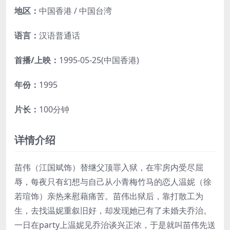
地区：
中国香港 / 中国台湾
语言：
汉语普通话
首播/上映：
1995-05-25(中国香港)
年份：
1995
片长：
100分钟
详情介绍
苗伟（江国斌饰）替继父顶罪入狱，在牢房内受尽屈
辱，每夜只有幻想与自己从小青梅竹马的恋人温妮（徐
若瑄饰）亲热来慰藉痛苦。苗伟出狱后，靠打散工为
生，去找温妮重叙旧好，却发现她已有了未婚夫乔治。
一日在party上温妮见乔治谈兴正浓，于是就叫苗伟先送