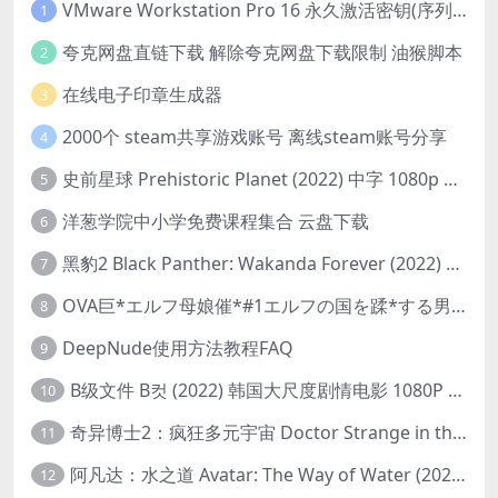
VMware Workstation Pro 16 永久激活密钥(序列号)
1
夸克网盘直链下载 解除夸克网盘下载限制 油猴脚本
2
在线电子印章生成器
3
2000个 steam共享游戏账号 离线steam账号分享
4
史前星球 Prehistoric Planet (2022) 中字 1080p 高清 阿里云盘 2022.5.27已更新全集
5
洋葱学院中小学免费课程集合 云盘下载
6
黑豹2 Black Panther: Wakanda Forever (2022) 高清版
7
OVA巨*エルフ母娘催*#1エルフの国を蹂*する男。汚された女王と姫
8
DeepNude使用方法教程FAQ
9
B级文件 B컷 (2022) 韩国大尺度剧情电影 1080P 中字
10
奇异博士2：疯狂多元宇宙 Doctor Strange in the Multiverse of Madness (2022) 高清版1080p
11
阿凡达：水之道 Avatar: The Way of Water (2022) 1080p 2k 4k 中文字幕
12