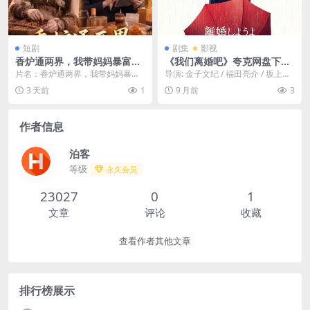
短剧
剧集
影视
香炉通两界，我带妈妈暴富
《我们离婚吧》夸克网盘下
（61集）AI短剧 (2026)
载..日语中字.(2023)
片名：香炉通两界，我带妈妈暴富
导演: 金子文纪 / 福田亮介 / 坂上卓
（61集）AI短剧 (2026) 分类：短剧
哉 编剧: 宫藤官九郎 / 大石静 资...
3 天前
1
9 月前
3
年份...
作者信息
泊客
等级
永久会员
23027
0
1
文章
评论
收藏
查看作者其他文章
排行榜展示