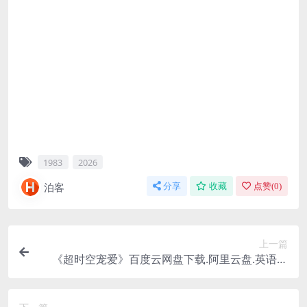
1983
2026
泊客
分享
收藏
点赞(
0
)
上一篇
《超时空宠爱》百度云网盘下载.阿里云盘.英语中
字.(1999)