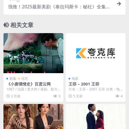
下一篇
强推！2025最新美剧《泰拉玛斯卡：秘社》全集资
源 未删减版 限时网盘自取
相关文章
剧集
综艺
电影
《小唐璜情史》百度云网
王菲 – 2001 王菲
1987 / 法国 / 意大利 / 喜剧。影片
片名：王菲 – 2001 王菲 分类：电
描述了青春期的Roger在一站爆发...
影 年份：2001 详情介绍...
2 月前
3
5 天前
4