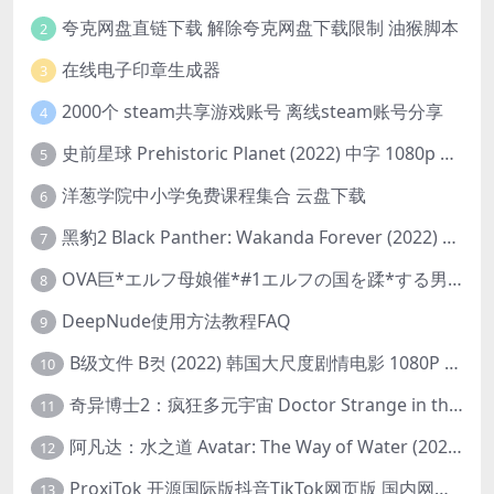
夸克网盘直链下载 解除夸克网盘下载限制 油猴脚本
2
在线电子印章生成器
3
2000个 steam共享游戏账号 离线steam账号分享
4
史前星球 Prehistoric Planet (2022) 中字 1080p 高清 阿里云盘 2022.5.27已更新全集
5
洋葱学院中小学免费课程集合 云盘下载
6
黑豹2 Black Panther: Wakanda Forever (2022) 高清版
7
OVA巨*エルフ母娘催*#1エルフの国を蹂*する男。汚された女王と姫
8
DeepNude使用方法教程FAQ
9
B级文件 B컷 (2022) 韩国大尺度剧情电影 1080P 中字
10
奇异博士2：疯狂多元宇宙 Doctor Strange in the Multiverse of Madness (2022) 高清版1080p
11
阿凡达：水之道 Avatar: The Way of Water (2022) 1080p 2k 4k 中文字幕
12
ProxiTok 开源国际版抖音TikTok网页版 国内网络直连
13