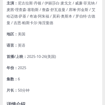
主演：
尼古拉斯·丹顿 / 伊丽莎白·麦戈文 / 威廉·菲克纳 /
麦茜·理查森-塞勒斯 / 詹森·舒瓦兹曼 / 席琳·邦金斯 / 艾
哈迈德·萨基 / 奇迪·阿朱福 / 莫莉·奥斯本 / 罗伯特·古德
曼 / 吉恩-帕斯卡尔·海涅曼德
地区：
美国
语言：
英语
首播/上映：
2025-10-26(美国)
年份：
2025
集数：
6
片长：
50分钟
详情介绍