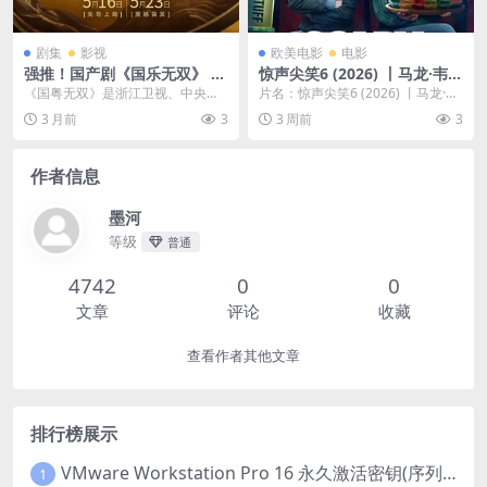
剧集
影视
欧美电影
电影
强推！国产剧《国乐无双》 20
惊声尖笑6 (2026) 丨马龙·韦恩
26 中文字幕 未删减 限时转存
斯 / 肖恩·韦恩斯主演丨喜剧 /
《国粤无双》是浙江卫视、中央宣
片名：惊声尖笑6 (2026) 丨马龙·韦
恐怖丨美国电影丨又名: 惊声
传部电影卫星频道联合推出的节目
恩斯 / 肖恩·韦恩斯主演丨喜剧 / ...
3 月前
3
3 周前
3
尖笑重启版
该节目每期嘉宾分组...
作者信息
墨河
等级
普通
4742
0
0
文章
评论
收藏
查看作者其他文章
排行榜展示
VMware Workstation Pro 16 永久激活密钥(序列号)
1