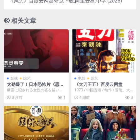
《凤刃》百度云网盘夸克下载.阿里云盘.中字.(2026)
相关文章
影视
综艺
电影
综艺
太劲爆了！日本恐怖片《恶灵
《大刀王五》百度云网盘
春梦》 2019 中文字幕 未删减
幽霊に犯される女性の姿を描いた
1973 / 中国香港 / 动作 / 冒险。大
限时转存
エロティックホラー。恋人と別れ
刀王五（陈观泰 饰）本为北京城内
3 月前
1
4 周前
3
て傷心の詩織は、夜ご...
豪...