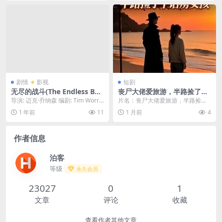
剧情
影视
短剧
无尽的战斗(The Endless Bat
丧尸大佬爱旅游，半路捡了个
tle)-2025-战争/剧情-免费下载
话痨女孩（44集）AI短剧 (20
导演: 迈克·乔纳森 编剧: Tim Worrel
片名：丧尸大佬爱旅游，半路捡了
🇳🇿新西兰战争史诗，聚焦毛利
26)
l 资源下载：无尽的战斗下载阿...
个话痨女孩（44集）AI短剧 (2026)
1 年前
11
1 月前
4
战团在一战中的英勇事迹，展
分类：...
现一段鲜为人知、充满血与火
的历史🇳🇿｜
作者信息
泊客
等级
永久会员
23027
0
1
文章
评论
收藏
查看作者其他文章