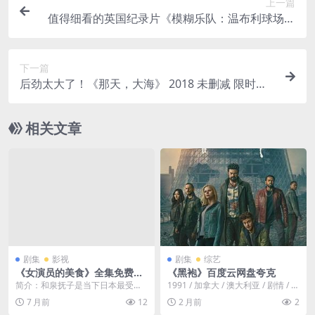
上一篇
值得细看的英国纪录片《模糊乐队：温布利球场演
唱会》 2024 未删减 限时转存
下一篇
后劲太大了！《那天，大海》 2018 未删减 限时转
存
相关文章
剧集
影视
剧集
综艺
《女演员的美食》全集免费下
《黑袍》百度云网盘夸克
载-2026-秒开无压力 – 剧情/
简介：和泉抚子是当下日本最受喜
1991 / 加拿大 / 澳大利亚 / 剧情 / 战
美食 – [JP][夸克网盘/百度网
爱的女演员。她才貌双全，端庄得
争 / 冒险。本片改编自布莱...
7 月前
12
2 月前
2
盘]
体，甚至被称作“最后...