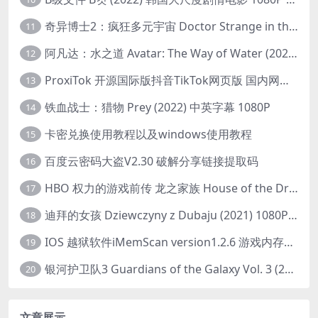
奇异博士2：疯狂多元宇宙 Doctor Strange in the Multiverse of Madness (2022) 高清版1080p
11
阿凡达：水之道 Avatar: The Way of Water (2022) 1080p 2k 4k 中文字幕
12
ProxiTok 开源国际版抖音TikTok网页版 国内网络直连
13
铁血战士：猎物 Prey (2022) 中英字幕 1080P
14
卡密兑换使用教程以及windows使用教程
15
百度云密码大盗V2.30 破解分享链接提取码
16
HBO 权力的游戏前传 龙之家族 House of the Dragon (2022) 中字 1080P 更新4集
17
迪拜的女孩 Dziewczyny z Dubaju (2021) 1080P 中字
18
IOS 越狱软件iMemScan version1.2.6 游戏内存修改器
19
银河护卫队3 Guardians of the Galaxy Vol. 3 (2023)4K高清资源1080p只分享精品
20
文章展示