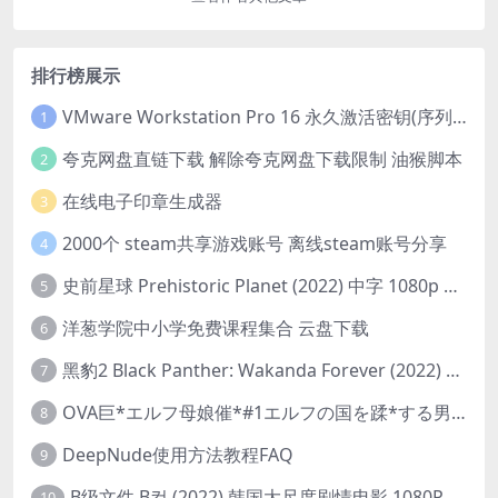
排行榜展示
VMware Workstation Pro 16 永久激活密钥(序列号)
1
夸克网盘直链下载 解除夸克网盘下载限制 油猴脚本
2
在线电子印章生成器
3
2000个 steam共享游戏账号 离线steam账号分享
4
史前星球 Prehistoric Planet (2022) 中字 1080p 高清 阿里云盘 2022.5.27已更新全集
5
洋葱学院中小学免费课程集合 云盘下载
6
黑豹2 Black Panther: Wakanda Forever (2022) 高清版
7
OVA巨*エルフ母娘催*#1エルフの国を蹂*する男。汚された女王と姫
8
DeepNude使用方法教程FAQ
9
B级文件 B컷 (2022) 韩国大尺度剧情电影 1080P 中字
10